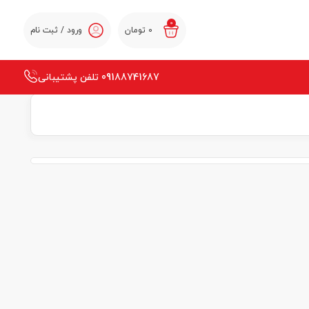
0
0
تومان
ورود / ثبت نام
09188741687 تلفن پشتیبانی