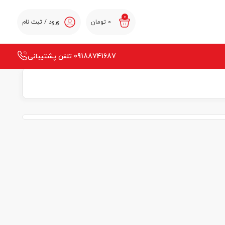
0
0
تومان
ورود / ثبت نام
09188741687 تلفن پشتیبانی