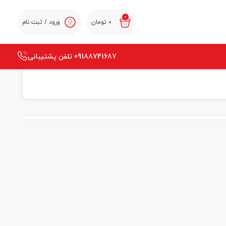
0
0
تومان
ورود / ثبت نام
09188741687 تلفن پشتیبانی