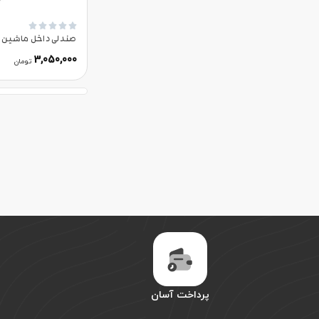





صندلی داخل ماشین الیت م
3,050,000
تومان
پرداخت آسان