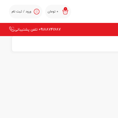
0
0
تومان
ورود / ثبت نام
09188741687 تلفن پشتیبانی