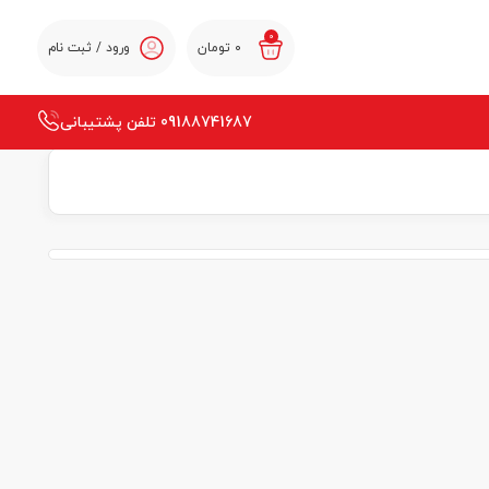
0
0
تومان
ورود / ثبت نام
09188741687 تلفن پشتیبانی