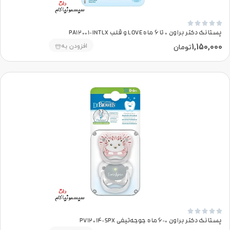





پستانک دکتر براون 0 تا 6 ماه LOVE و قلب PA12001-INTLX
1,150,000
افزودن به
تومان





پستانک دکتر براون 0-6 ماه جوجه‌تیغی PV12014-SPX