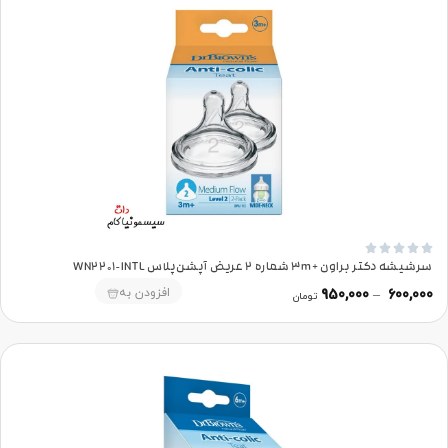





سرشیشه دکتر براون +3m شماره 2 عریض آپشن‌پلاس WN2201-INTL
افزودن به
950,000
–
600,000
تومان