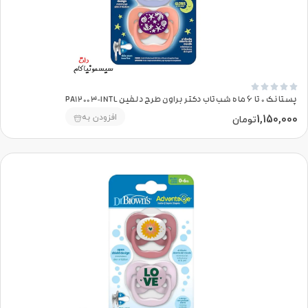





پستانک 0 تا 6 ماه شب‌تاب دکتر براون طرح دلفین PA12003-INTL
1,150,000
افزودن به
تومان