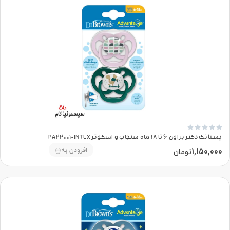





پستانک دکتر براون 6 تا 18 ماه سنجاب و اسکوتر PA22001-INTLX
1,150,000
افزودن به
تومان