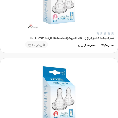





سرشیشه دکتر براون +0m آنتی‌کولیک دهنه باریک 292-INTL
افزودن به
800,000
–
430,000
تومان