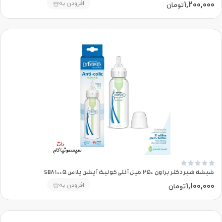
1,200,000
افزودن به
تومان





شیشه شیر دکتر براون 250 میل آنتی‌کولیک آپشن‌پلاس SB81005
1,100,000
افزودن به
تومان