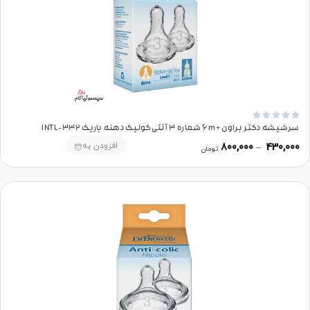





سرشیشه دکتر براون +6m شماره 3 آنتی‌کولیک دهنه باریک 332-INTL
افزودن به
800,000
–
430,000
تومان