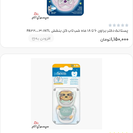





پستانک دکتر براون 6 تا 18 ماه شب‌تاب گل بنفش PA22003-INTL
1,150,000
افزودن به
تومان