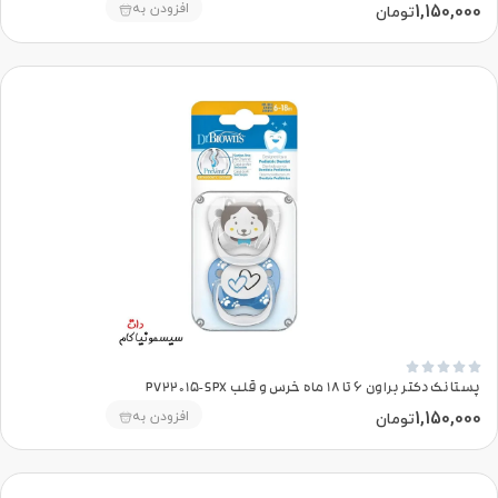
1,150,000
افزودن به
تومان





پستانک دکتر براون 6 تا 18 ماه خرس و قلب PV22015-SPX
1,150,000
افزودن به
تومان