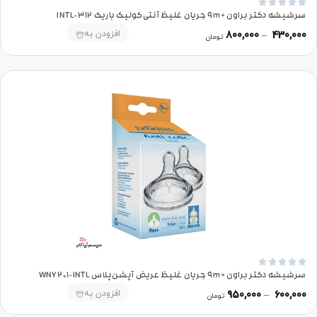





سرشیشه دکتر براون +9m جریان غلیظ آنتی‌کولیک باریک 312-INTL
افزودن به
800,000
–
430,000
تومان





سرشیشه دکتر براون +9m جریان غلیظ عریض آپشن‌پلاس WNY201-INTL
افزودن به
950,000
–
600,000
تومان