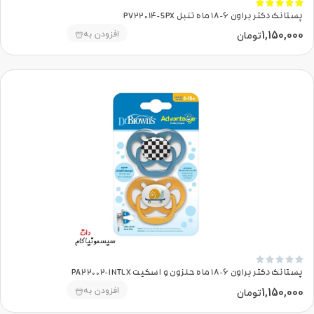





پستانک دکتر براون 6-18 ماه تنبل PV22014-SPX
1,150,000
افزودن به
تومان





پستانک دکتر براون 6-18 ماه حلزون و اسکیت PA22002-INTLX
1,150,000
افزودن به
تومان