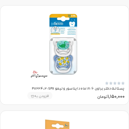





پستانک دکتر براون 6-18 ماه دایناسور و لیمو PV22402-SPX
1,150,000
افزودن به
تومان