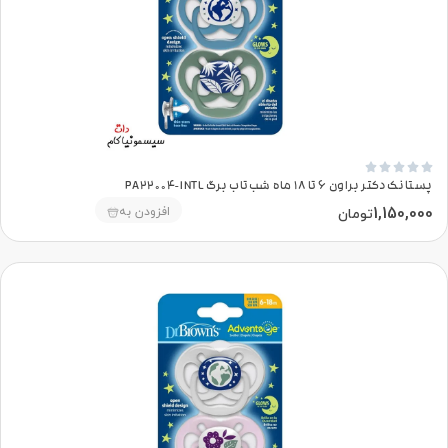





پستانک دکتر براون 6 تا 18 ماه شب‌تاب برگ PA22004-INTL
1,150,000
افزودن به
تومان