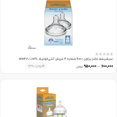





سرشیشه دکتر براون +9m شماره 4 عریض آنتی‌کولیک WN4201-INTL
افزودن به
950,000
–
600,000
تومان