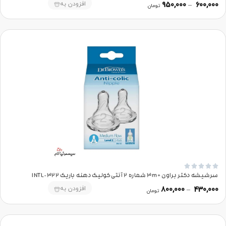
افزودن به
950,000
–
600,000
تومان





سرشیشه دکتر براون +3m شماره 2 آنتی‌کولیک دهنه باریک 322-INTL
افزودن به
800,000
–
430,000
تومان