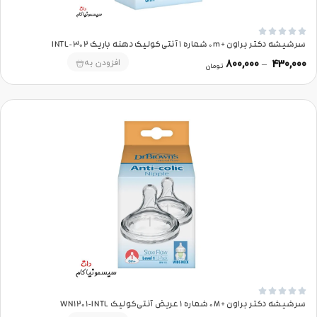





سرشیشه دکتر براون +0m شماره 1 آنتی‌کولیک دهنه باریک 302-INTL
افزودن به
800,000
–
430,000
تومان





سرشیشه دکتر براون +0M شماره 1 عریض آنتی‌کولیک WN1201-INTL