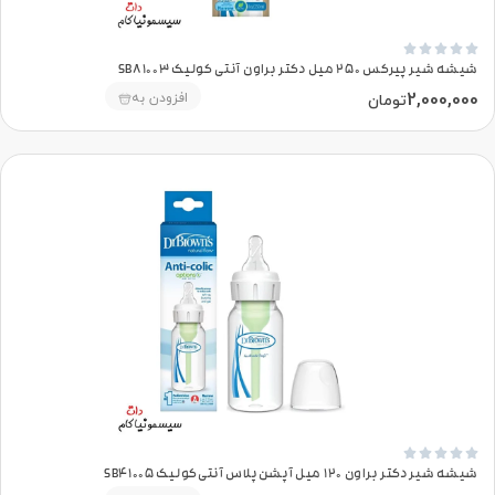





شیشه شیر پیرکس 250 میل دکتر براون آنتی کولیک SB81003
2,000,000
افزودن به
تومان





شیشه شیر دکتر براون 120 میل آپشن‌پلاس آنتی‌کولیک SB41005