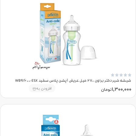





شیشه شیر دکتر براون 270 میل عریض آپشن پلاس سفید WB91600-ESX
1,300,000
افزودن به
تومان