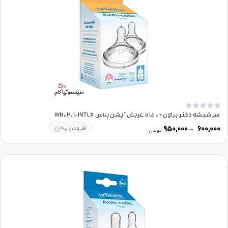





سرشیشه دکتر براون +0 ماه عریض آپشن‌پلاس WN0201-INTLX
افزودن به
950,000
–
600,000
تومان