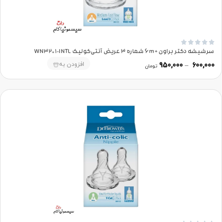





سرشیشه دکتر براون +6m شماره 3 عریض آنتی‌کولیک WN3201-INTL
افزودن به
950,000
–
600,000
تومان