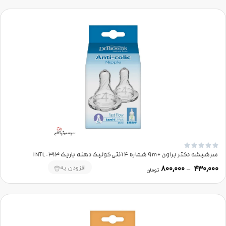





سرشیشه دکتر براون +9m شماره 4 آنتی‌کولیک دهنه باریک 313-INTL
افزودن به
800,000
–
430,000
تومان