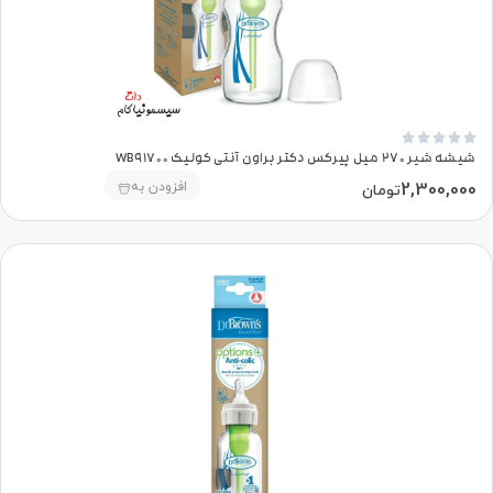





شیشه شیر 270 میل پیرکس دکتر براون آنتی کولیک WB91700
2,300,000
افزودن به
تومان