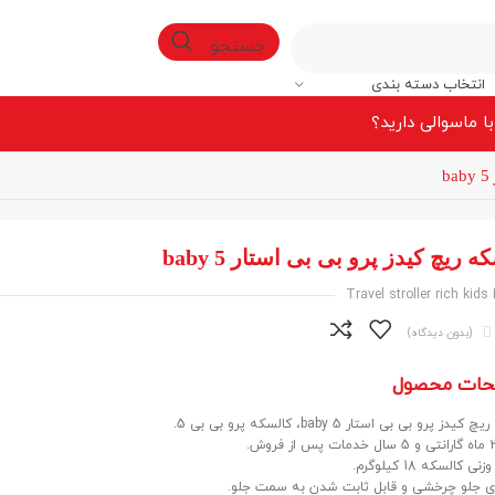
جستجو
انتخاب دسته بندی
ا ما
سوالی دارید؟
 ریچ کیدز پرو بی بی استار baby 5
Travel stroller rich kids

(بدون دیدگاه)
حات محصول
دز پرو بی بی استار baby 5، کالسکه پرو بی بی 5.
 کالسکه 18 کیلوگرم.
ی جلو چرخشی و قابل ثابت شدن به سمت جلو.