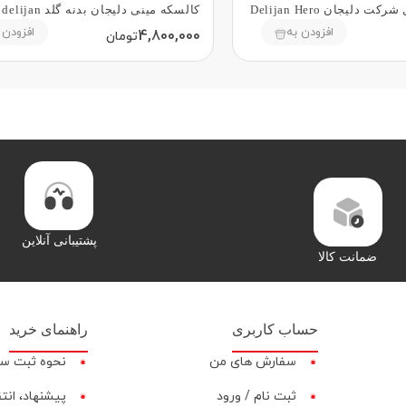
دلیجان Delijan Hero
کالسکه مینی دلیجان بدنه گلد mini delijan
افزودن به
افزودن 
4,800,000
تومان
پشتیبانی آنلاین
ضمانت کالا
حساب کاربری
راهنمای خرید
سفارش های من
نحوه ثبت س
ثبت نام / ورود
پیشنهاد، انت