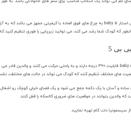
ی کم می تواند یک انتخاب مناسب برای سفر های خانوادگی باشد. به طور خ
کیفیت بالای لاستیک ها و چرخ های کالسکه: کالسکه ریچ کیدز پرو بی بی استار baby 5 به چرخ های
نطور که کودک شما رشد می کند، می توانید زیرپایی را طوری تنظیم کنید که از
 بی 5
چرخ های 360 درجه: چرخ های جلویی کالسکه ریچ کیدز پرو بی بی استار baby 5 قابلیت 360 درجه دار
قعیت های مختلف تنظیم کنند که کودک می تواند در حالت های مختلف، نشسته،
 راحت کالسکه: کالسکه ریچ کیدز پرو بی بی استار baby 5 خیلی ساده و آسان با یک دکمه جمع می شود و ی
 که والدین بتوانند در موقعیت های ضروری کالسکه را قفل کنند.
 سیسمونیا دات کام تهیه نمایید.