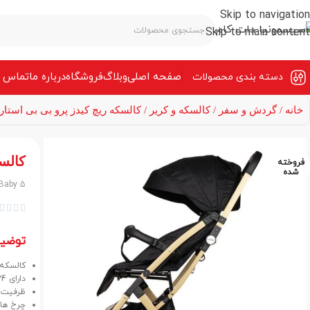
Skip to navigation
Skip to main content
صفحه‌ اصلی
وبلاگ
فروشگاه
درباره ما
تماس ب
دسته بندی محصولات
خانه
گردش و سفر
کالسکه و کریر
کالسکه ریچ کیدز پرو بی بی استار baby 5
کالسکه
فروخته
شده
 Baby 5




توضی
کالسکه ریچ کی
دارای 24 ماه گارانتی و 5 سال خدمات پس از فروش.
ظرفیت وزنی
چرخ ها