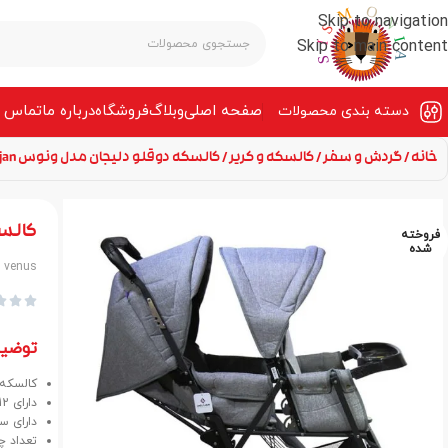
Skip to navigation
Skip to main content
صفحه‌ اصلی
وبلاگ
فروشگاه
درباره ما
تماس ب
دسته بندی محصولات
خانه
گردش و سفر
کالسکه و کریر
کالسکه دوقلو دلیجان مدل ونوس venus delijan
کالسکه
فروخته
شده
an venus



توضی
کالسکه دوقلو دل
دارای 12 ماه گارانتی و 36 ماه خدمات پس از فروش.
دارای س
تعداد چرخ ها 4 عدد بصورت جفت (8 عد