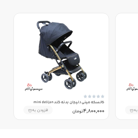





کالسکه مینی دلیجان بدنه گلد mini delijan
به
افزودن به
4,800,000
تومان