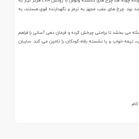
چرخ ها با روکش EVA، کالسکه دوقلو دلیجان مدل ونوس venus delijan برای استحکام و جلوگیری از شکستن چرخ ها همچنین جذب ضربات ناشی از چاله چوله ها، چرخ های کالسکه ونوس با روکش EVA هرگز نیاز به
venus تنها با فشار دادن یک دکمه قابل جدا شدن خواهند بود. چرخ های عقب مجهز به ترمز و نگهدارنده قوی هستند، به
ور بالایی را در مکان های شلوغ به کالسکه می بخشد تا براحتی چرخش کرده و فرمان دهی آسانی را فراهم
ب، تیمه خواب و یا نشسته رفاه کودکان را تامين می کند. سایبان
کام.