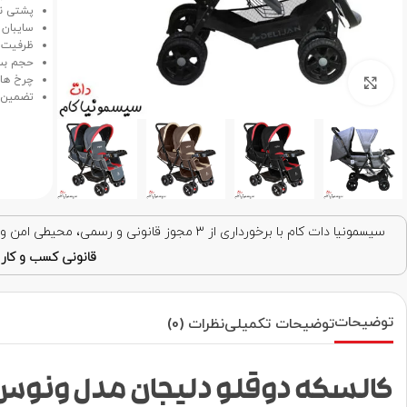
پشتی نش
سایبان 
ظرفیت وزنی 40 کیلوگرم، وزن خال
حجم بسی
چرخ ها با روکش EVA،
برای بزرگنمایی کلیک کنید
تضمین اصالت کالا و
سیسمونیا دات کام با برخورداری از ۳ مجوز قانونی و رسمی، محیطی امن و قابل اعتماد برای خرید اینترنتی فراهم کرده است. با اطمینان خرید کنید!
قانونی کسب و کار ا
توضیحات
توضیحات تکمیلی
نظرات (0)
کالسکه دوقلو دلیجان مدل ونوس enus delijan