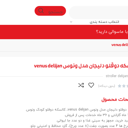
جستجو
انتخاب دسته بندی
ا ما
سوالی دارید؟
 دوقلو دلیجان مدل ونوس venus delijan
stroller delij


(بدون دیدگاه)
حات محصول
یجان مدل ونوس venus delijan، کالسکه دوقلو کودک ونوس.
بد خرید، مجهز به سینی غذا و دو عدد جا لیوانی.
د چرخ)، گارد محافظ و امنیتی جلو.