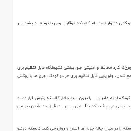
قلو کمی دشوار است؛ اما کالسکه دوقلو ونوس با توجه به پشت سر
جان مدل ونوس venus delijan دارای سبد خرید، مجهز به سینی غذا و دو عدد جا لیوانی، تعداد چرخ ها 4 عدد بصورت جفت (8 عدد چرخ)، گارد محافظ و امنیتی جلو. پشتی نشیمنگاه قابل تنظیم برای
زنی 40 کیلوگرم، وزن خالص کالسکه 9.300 کیلوگرم. حجم بسیار کم پس از جمع شدن، جلو پایی قابل تنظیم برای هر دو کودک، چرخ ها با روکش
 کودک، لوازم مادر و … را درون سبد جادار کالسکه ونوس قرار دهید
 جالیوانی می باشد، که با آسانی و سهولت قابل جدا شدن نیز می
ده، همچنین راه بردن کالسکه را در میان‌ چاله چوله ها آسان و روان می کند. کالسکه دوقلو