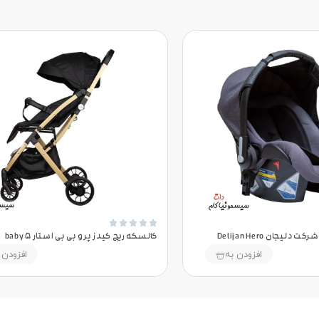





یجان Delijan Hero
کالسکه ریچ کیدز پرو بی بی استار baby 5
افزودن به
افزودن 