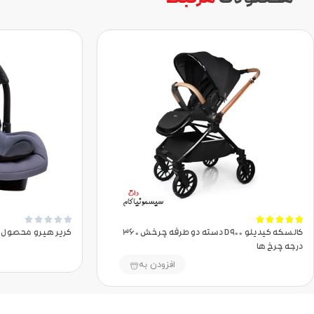










کالسکه کیدیلو D900 دسته دو طرفه چرخش 360
کریر هیرو محصول شرکت دل
درجه چرخ ها
افزودن به