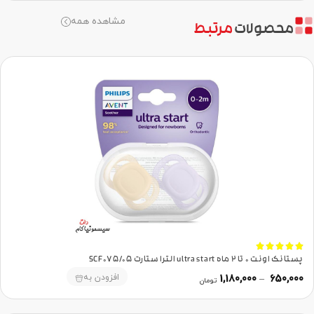
مشاهده همه
محصولات
مرتبط





پستانک اونت 0 تا 2 ماه ultra start الترا ستارت SCF075/05
افزودن به
1,180,000
–
650,000
تومان