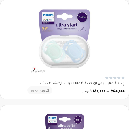





پستانک فیلیپس اونت 0 تا 2 ماه الترا ستارت SCF075/05
افزودن به
1,180,000
–
650,000
تومان