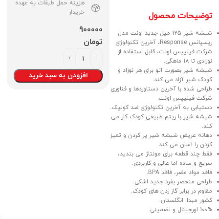
هزینه حمل طبقات به عهده
خریدار
توضیحات محصول
900000
شیشه شیر 125 میل جدید اونت مدل
تومان
ریسپانس Response، آخرین تکنولوژی
شرکت فیلیپس اونت، قابل استفاده از
نوزادی تا 18 ماهگی.
شیشه شیر بصورت اتو برای هر نوزاد و
افزودن به سبد خرید
کودک شیر آزاد می کند.
طراحی شده با آخرین دستاوردها و فناوری
شرکت فیلیپس اونت.
دستیابی به آخرین تکنولوژی ضد کولیک.
شیشه شیر با ریتم طبیعی کودک کار می
کند.
دهانه عریض شیشه شیر پر کردن و تمیز
کردن را آسان می کند.
فقط چند قطعه برای مونتاژ می بندید،
سریع و ساده اما عالی و کاربردی.
فاقد مواد مضر، فاقد BPA.
طراحی منحصر بفرد جدید اشکی.
مقاوم در برابر گاز زدن های کودک.
کشور مبدا: انگلستان.
100% اورجینال و تضمینی.