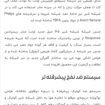
شکل طبیعی سر شیشه شیرهای فیلیپس اونت به کودک کمک می
کند تا همان حرکت زبان را که در سینه مادر استفاده می کند را در
شیشه شیر نیز ادامه دهد. شیشه شیرها و سرشیشه های Philips
Avent Natural از مواد بدون BPA* ساخته شده اند.
جنس شیشه شیشه شیر 125 میل جدید اونت مدل ریسپانس
Response از نوعی پلاستیک ساخته شده است که شبیه شیشه
است، بسیار سبک، با کیفیت و فاقد هر گونه مواد مضر می باشد.
جنس سر شیشه از سیلیکون کاملا طبیعی (نچرال) ساخته شده و از
طراحی اشکی بهره می برد. ساختار گلبرگی جدید در سر شیشه به
لطافت و کیفیت این محصول افزوده است.
سیستم ضد نفخ پیشرفته تر
سیستم ضد کولیک پیشرفته با دریچه دوقلوی خلاقانه، طراحی
نوآورانه دریچه‌ی دوقلو با تخلیه هوا به داخل شیشه شیر کولیک و
ناراحتی را برای نوزادان و کودکان بطور کامل از بین برده و باعث می