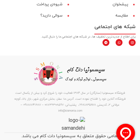
پیشخوان
شیوه‌ی پرداخت
مقایسه‌
سوالی دارید؟
شبکه های اجتماعی
برای اطلاع از جدیدترین تخفیف ها، در شبکه های اجتماعی ما را دنبال کنید.
فروشگاه سیسمونیا (ستارگان) در سال 1384 فعالیت خود را شروع کرد و بیش از یکسال است
فروشگاه آنلاین خود را افتتاح نموده است. آدرس ما: سقز، بخش مرکزی شهر، بازار بالا، کوچه
عرفانی ۲، کدپستی ۶۶۸۱۸۳۵۹۷۸، پشتیبانی: 08736308597 – 09188741687 –
info@sismonia.com
تمامی حقوق متعلق به سیسمونیا دات کام می باشد.