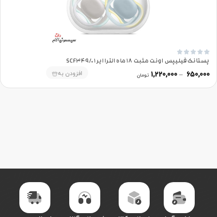





پستانک فیلیپس اونت مثبت 18 ماه الترا ایر SCF349/01
افزودن به
1,220,000
–
650,000
تومان