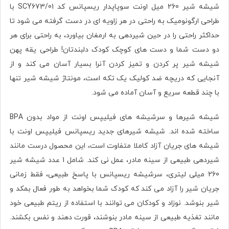
شیشه شیر 260 میل اونت سوپاپدار ریسپانس کد SCY673/01 با
طراحی ارگونومیک به راحتی در هر زاویه ای در دست گرفته می شود تا
حداکثر راحتی را در حین شیردهی به ارمغان بیاورد، به راحتی برای هر
دو دست شما و دست های کوچک کودک دلبندتان! طراحی یقه پهن
شیشه شیر پر کردن و تمیز کردن آنرا بسیار آسان می کند و از
آنجایی که دریچه ضد کولیک یک تکه است، مونتاژ شیشه شیر تنها
با چند قطعه سریع و آسان آماده می شود.
شیشه شیرها و سرشیشه های فیلیپس اونت از مواد بدون BPA
ساخته شده اند. شیشه شیرهای جدید ریسپانس فیلیپس اونت با
شیشه های جریان آزاد کاملا متفاوت است، این محصول درست مانند
شیردهی طبیعی از سینه مادر، عمل نی کند. شامل 1 عدد شیشه شیر
260 میلی لیتری، سرشیشه ریسپانس با پاسخ طبیعی، فقط زمانی
جریان شیر را آزاد می کند که کودک شما بخواهد به طور فعال بمکد و
شیر بنوشد. نوزاد و کودکان می توانند با استفاده از ریتم طبیعی خود
مانند تغذیه طبیعی از سینه مادر بنوشند، قورت دهند و نفس بکشند.