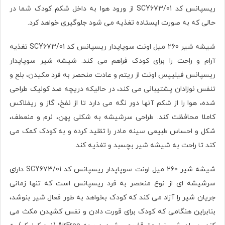
ریسپانس کد SCY673/01
از ورود هوا به داخل شکم کودک شما در
حالی که به صورت ایستاده تغذیه می شود جلوگیری خواهد کرد.
شیشه شیر 260 میل اونت سوپاپدار ریسپانس کد SCY673/01 تغذیه
آرام و راحت را برای کودک فراهم می کند. شیشه شیر سوپاپدار
ریسپانس فیلیپس اونت از ریتم و عادت منحصر به فرد مکیدن، بلع و
تنفس نوزادان پشتیبانی می کند، در حالیکه دریچه ضد کولیک طراحی
شده، هوا را از شکم آنها دور نگه می دارد تا از نفخ، گاز و ریفلاکس
کاملا محافظت کند. طراحی سرشیشه به شکلی پهن، نرم و منعطف،
شکل و احساس طبیعی سینه مادر را تقلید کرده و به کودک کمک می
کند تا راحت به شیشه شیر بچسبد و تغذیه کند.
شیشه شیر 260 میل اونت سوپاپدار ریسپانس کد SCY673/01 دارای
سرشیشه ای از نوع منحصر به فرد ریسپانس است که تنها زمانی
جریان شیر را آزاد می کند که کودک بخواهد به طور فعال شیر بنوشد،
بنابراین هنگامی که کودک برای قورت دادن و نفس کشیدن مکث می