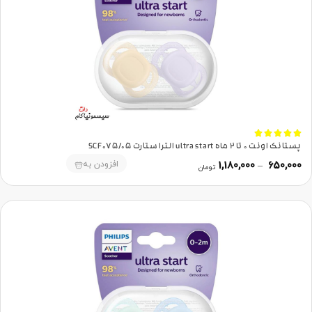





پستانک اونت 0 تا 2 ماه ultra start الترا ستارت SCF075/05
افزودن به
1,180,000
–
650,000
تومان