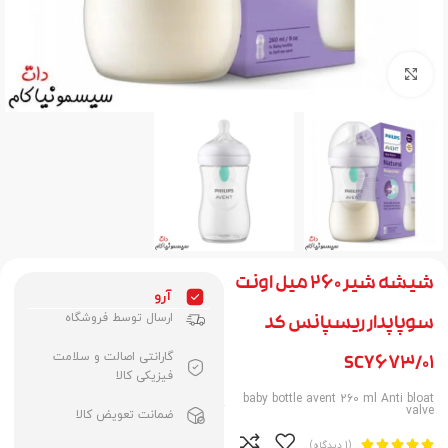
برای بزرگنمایی کلیک کنید
شیشه شیر 260 میل اونت
آرو
ارسال توسط فروشگاه
سوپاپدار ریسپانس کد
گارانتی اصالت و سلامت
SCY673/01
فیزیکی کالا
baby bottle avent 260 ml Anti bloat
valve
ضمانت تعویض کالا





(1 دیدگاه)