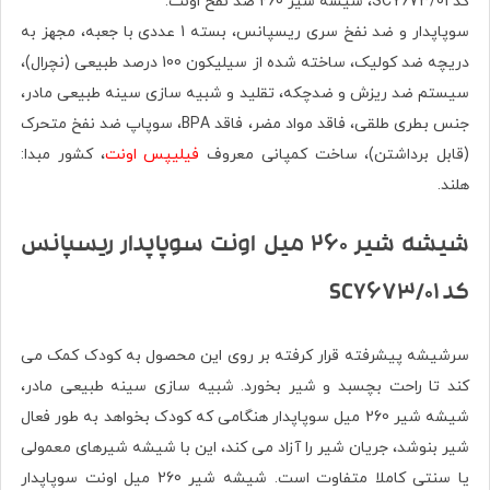
کد SCY673/01، شیشه شیر 260 ضد نفخ اونت.
سوپاپدار و ضد نفخ سری ریسپانس، بسته 1 عددی با جعبه، مجهز به
دریچه ضد کولیک، ساخته شده از سیلیکون 100 درصد طبیعی (نچرال)،
سیستم ضد ریزش و ضدچکه، تقلید و شبیه سازی سینه طبیعی مادر،
جنس بطری طلقی، فاقد مواد مضر، فاقد BPA، سوپاپ ضد نفخ متحرک
(قابل برداشتن)، ساخت کمپانی معروف
فیلیپس اونت
، کشور مبدا:
هلند.
شیشه شیر 260 میل اونت سوپاپدار ریسپانس
کد SCY673/01
سرشیشه پیشرفته قرار کرفته بر روی این محصول به کودک کمک می
کند تا راحت بچسبد و شیر بخورد. شبیه سازی
سینه طبیعی مادر،
شیشه شیر 260 میل سوپاپدار هنگامی که کودک بخواهد به طور فعال
شیر بنوشد، جریان شیر را آزاد می کند، این با شیشه شیرهای معمولی
یا سنتی کاملا متفاوت است. شیشه شیر 260 میل اونت سوپاپدار