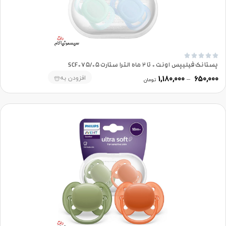





پستانک فیلیپس اونت 0 تا 2 ماه الترا ستارت SCF075/05
افزودن به
1,180,000
–
650,000
تومان