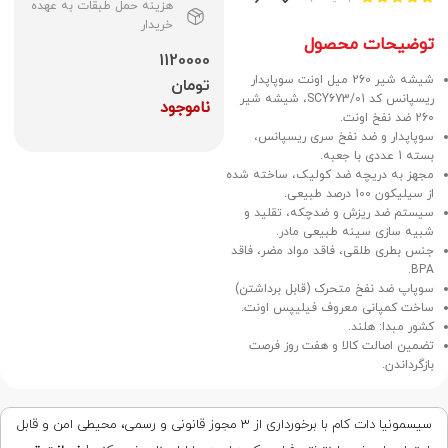
هزینه حمل طبقات به عهده
خریدار
توضیحات محصول
1120000
شیشه شیر 260 میل اونت سوپاپدار
تومان
ریسپانس کد SCY673/01، شیشه شیر
ناموجود
260 ضد نفخ اونت.
سوپاپدار و ضد نفخ سری ریسپانس،
بسته 1 عددی با جعبه.
مجهز به دریچه ضد کولیک، ساخته شده
از سیلیکون 100 درصد طبیعی.
سیستم ضد ریزش و ضدچکه، تقلید و
شبیه سازی سینه طبیعی مادر.
جنس بطری طلقی، فاقد مواد مضر، فاقد
BPA.
سوپاپ ضد نفخ متحرک (قابل برداشتن)
ساخت کمپانی معروف فیلیپس اونت.
کشور مبدا: هلند.
تضمین اصالت کالا و هفت روز فرصت
بازگرداندن.
سیسمونیا دات کام با برخورداری از ۳ مجوز قانونی و رسمی، محیطی امن و قابل