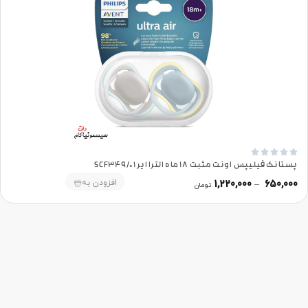





پستانک فیلیپس اونت مثبت 18 ماه الترا ایر SCF349/01
افزودن به
1,220,000
–
650,000
تومان