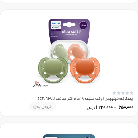





پستانک فیلیپس اونت مثبت 18 ماه الترا سافت SCF093/01
افزودن به
1,220,000
–
650,000
تومان