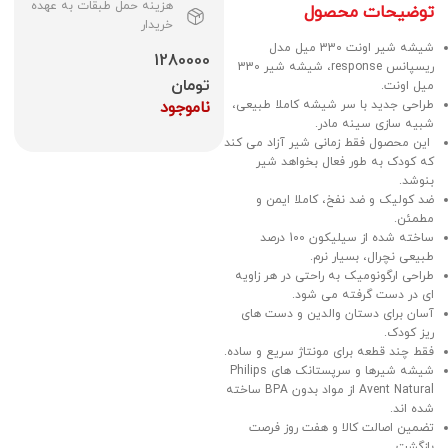
هزینه حمل طبقات به عهده
توضیحات محصول
خریدار
شیشه شیر اونت 330 میل مدل
1280000
ریسپانس response، شیشه شیر 330
تومان
میل اونت.
طراحی جدید با سر شیشه کاملا طبیعی،
ناموجود
شبیه سازی سینه مادر.
این محصول فقط زمانی شیر آزاد می کند
که کودک به طور فعال بخواهد شیر
بنوشد.
ضد کولیک و ضد نفخ، کاملا ایمن و
مطمئن.
ساخته شده از سیلیکون 100 درصد
طبیعی نچرال، بسیار نرم.
طراحی ارگونومیک به راحتی در هر زاویه
ای در دست گرفته می شود.
آسان برای دستان والدین و دست های
ریز کودک.
فقط چند قطعه برای مونتاژ سریع و ساده.
شیشه شیرها و سرپستانک های Philips
Avent Natural از مواد بدون BPA ساخته
شده اند.
تضمین اصالت کالا و هفت روز فرصت
بازگشت.