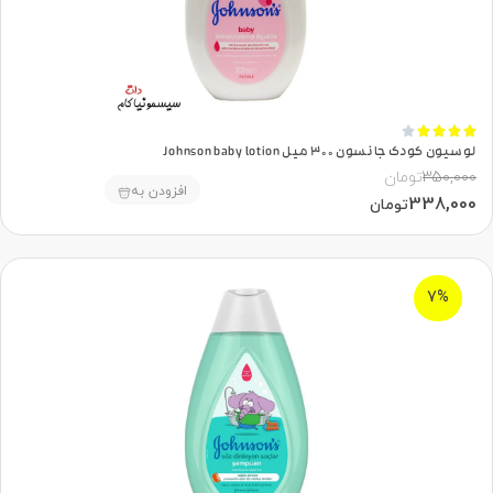





لوسیون کودک جانسون 300 میل Johnson baby lotion
350,000
تومان
افزودن به
338,000
تومان
7%