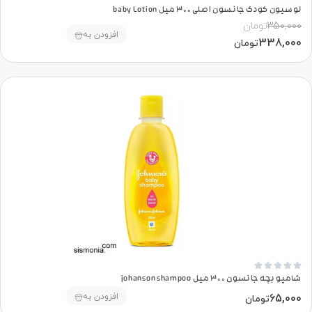
لوسیون کودک جانسون اصلی 300 میل baby Lotion
350,000
تومان
افزودن به
338,000
تومان





شامپو بچه جانسون 300 میل johanson shampoo
65,000
افزودن به
تومان