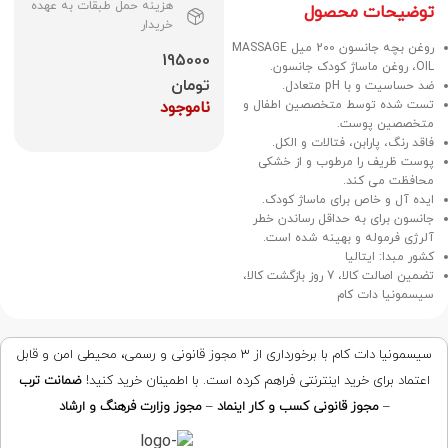
هزینه حمل طبقات به عهده
توضیحات محصول
خریدار
روغن بچه جانسون 200 میل MASSAGE
195000
OIL، روغن ماساژ کودک جانسون.
تومان
ضد حساسیت و با pH متعادل.
تست شده توسط متخصصین اطفال و
ناموجود
متخصصین پوست.
فاقد رنگ، پارابن، فتالات و الکل.
پوست ظریف را مرطوب و از خشکی
محافظت می کند.
ایده آل و خاص برای ماساژ کودک.
جانسون برای به حداقل رساندن خطر
آلرژی فرموله و بهینه شده است.
کشور مبدا: ایتالیا
تضمین اصالت کالا، 7 روز بازگشت کالا،
سیسمونیا دات کام
سیسمونیا دات کام با برخورداری از ۳ مجوز قانونی و رسمی، محیطی امن و قابل
اعتماد برای خرید اینترنتی فراهم کرده است. با اطمینان خرید کنید!
ضمانت ترب
–
مجوز قانونی کسب و کار اینماد
–
مجوز وزارت فرهنگ و ارشاد