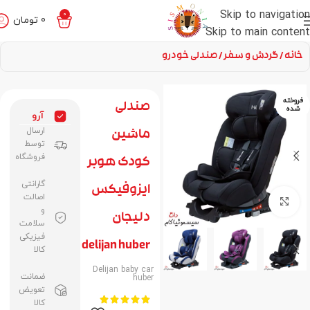
Skip to navigation
0
0
تومان
Skip to main content
خانه
گردش و سفر
صندلی خودرو
فروخته
صندلی
شده
آرو
ارسال
ماشین
توسط
فروشگاه
کودک هوبر
گارانتی
ایزوفیکس
اصالت
برای بزرگنمایی کلیک کنید
و
دلیجان
سلامت
فیزیکی
delijan huber
کالا
Delijan baby car
ضمانت
huber
تعویض





کالا