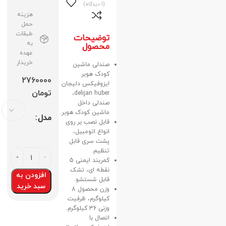
(1 دیدگاه)
هزینه
حمل
طبقات
توضیحات
به
محصول
عهده
خریدار
صندلی ماشین
کودک هوبر
2760000
ایزوفیکس دلیجان
تومان
delijan huber،
صندلی داخل
ماشین کودک هوبر.
مدل
قابل نصب بر روی
انواع اتومبیل،
پشت سری قابل
تنظیم.
کمربند ایمنی 5
نقطه ای، تشک
افزودن به
قابل شستشو.
سبد خرید
وزن محصول 8
کیلوگرم، ظرفیت
وزنی 36 کیلوگرم.
اتصال با