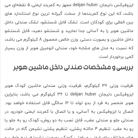
ایزوفیکس دلیجان delijan huber مجهز به کمربند ایمنی 5 نقطه‌ای می
باشد، که این نوع کمربندها از سخت گیرانه ترین نوع استاندارد های
بین المللی برای کودکان است. تشک قابل شستشو، تشک صندلی داخل
ماشین هوبر را به آسانی جدا نمایید و شستشو دهید، قابل شستشو
داخل ماشین و بصورت دستی. وزن خالص محصول 8 کیلوگرم می باشد،
که نسبت به مدل های مشابه خود، صندلی اتومبیل هوبر از وزن بسیار
کمی برخوردار است.
بررسی و مشخصات صندلی داخل ماشین هوبر
ظرفیت وزنی 36 کیلوگرم، ظرفیت وزنی صندلی ماشین کودک هوبر
ایزوفیکس دلیجان delijan huber تا 36 کیلوگرم می باشد، بنابراين
هوبر منحصر به‌ فرد از بدو تولد تا 12 سالگی قابل استفاده خواهد بود.
اتصال با ایزوفیکس به آسانی، و یا اتصال با کمربند ایمنی خودرو، در
صندلی جلو و صندلی عقب، قابل نصب به دو روش، کودک رو به جلو یا
رو به عقب. تنظیم 4 حالته پشتی، تنظیم پشتی نشیمن گاه در حالت
های مختلف برای ایمنی و راحتی کودک، بصورت نشسته، نیم خواب و