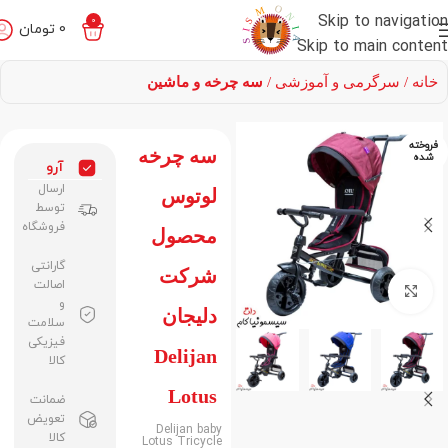
Skip to navigation
0
0
تومان
Skip to main content
خانه
سرگرمی‌ و آموزشی
سه چرخه و ماشین
فروخته
سه چرخه
شده
آرو
ارسال
لوتوس
توسط
فروشگاه
محصول
گارانتی
شرکت
اصالت
برای بزرگنمایی کلیک کنید
و
دلیجان
سلامت
فیزیکی
Delijan
کالا
Lotus
ضمانت
تعویض
Delijan baby
کالا
Lotus Tricycle