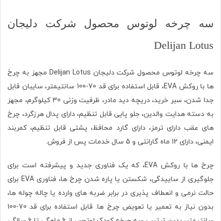
سه چرخه لوتوس محصول شرکت دلیجان
Delijan Lotus
سه چرخه لوتوس محصول شرکت دلیجان Delijan Lotus مجهز به چرخ
ها با روکش EVA، قابل استفاده برای قد 70-100 سانتیمتر، سایبان قابل
جدا شدن، سبر خرید، دریچه دید مادر، ظرفیت وزنی 30 کیلوگرم، مجهز
به دسته هدایت والدین، جلو پایی قابل تنظیم، دارای پدال هرزگرد، چرخ
های عقب دارای ترمز، دارای گارد محافظ، پشتی قابل تنظیم، کمربند
ایمنی، دارای 12 ماه گارانتی و 5 سال خدمات پس از فروش.
چرخ ها با روکش EVA، که یک فناوری جدید و پیشرفته است برای
جلوگیری از ساییدگی، شکستن یا پاره شدن چرخ ها، فناوری EVA برای
حالت نرمی و انعطاف پذیری در برابر ضربه های وارده یا چاله چوله ها،
بدون نیاز به تعمیر یا تعویض چرخ ها. قابل استفاده برای قد 70-100
سانتیمتر، بدین ترتیب سه چرخه کودک لوتوس از 6 ماهگی تا 6 سالگی