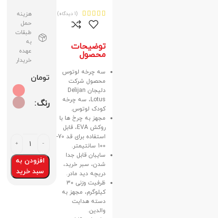





(1 دیدگاه)
هزینه
حمل
طبقات
به
توضیحات
عهده
محصول
خریدار
سه چرخه لوتوس
تومان
محصول شرکت
دلیجان Delijan
Lotus، سه چرخه
رنگ
کودک لوتوس.
مجهز به چرخ ها با
روکش EVA، قابل
استفاده برای قد 70-
100 سانتیمتر.
سایبان قابل جدا
افزودن به
شدن، سبر خرید،
سبد خرید
دریچه دید مادر.
ظرفیت وزنی 30
کیلوگرم، مجهز به
دسته هدایت
والدین.