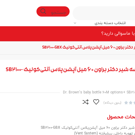
جستجو
انتخاب دسته بندی
ا ما
سوالی دارید؟
شن‌پلاس آنتی‌کولیک SB2100-GBX
شیشه شیر دکتر براون 60 میل آپشن‌پلاس آنتی‌کولیک SB2100-
Dr. Brown's baby bottle 60M options+ SB2‏


(بدون دیدگاه)
حات محصول
ن 60 میل آپشن‌پلاس آنتی‌کولیک SB2100-GBX
یه داخلی پیشرفته (Vent System)