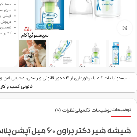
حفظ کی
سری سیل
آپشن پل
درپوش م
برای بزرگنمایی کلیک کنید
تضمین ا
کشور سا
سیسمونیا دات کام با برخورداری از ۳ مجوز قانونی و رسمی، محیطی امن و قابل اعتماد برای خرید اینترنتی فراهم کرده است. با اطمینان خرید کنید!
قانونی کسب و کار ا
توضیحات
توضیحات تکمیلی
نظرات (0)
شیشه شیر دکتر براون 60 میل آپشن‌پلاس آنتی‌کولیک SB2100-GBX