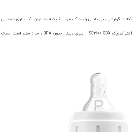
ات گوارشی، نی داخلی را جدا کرده و از شیشه به‌عنوان یک بطری معمولی ا
جنس شیشه شیر دکتر براون 60 میل آپشن‌پلاس آنتی‌کول