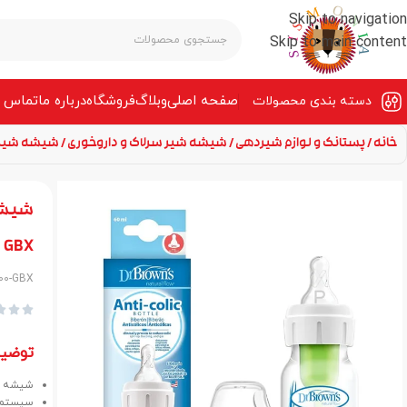
Skip to navigation
Skip to main content
صفحه‌ اصلی
وبلاگ
فروشگاه
درباره ما
تماس ب
دسته بندی محصولات
خانه
پستانک و لوازم شیردهی
شیشه شیر سرلاک و داروخوری
شیشه شیر دکتر براون 60 میل آپ
GBX
100-GBX



توضی
شیشه شیر دکتر براو
سیستم تهو