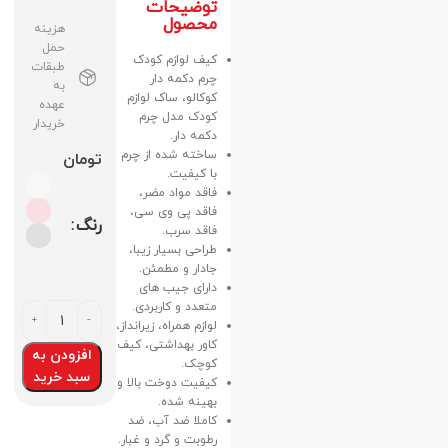
توضیحات
محصول
هزینه
حمل
کیف لوازم کودک
طبقات
چرم دکمه دار
به
کوکالو، ساک لوازم
عهده
کودک مدل چرم
خریدار
دکمه دار.
ساخته شده از چرم
تومان
با کیفیت.
فاقد مواد مضر،
فاقد پی وی سی،
رنگ
فاقد سرب.
طراحی بسیار زیبا،
جادار و مطمئن.
دارای جیب های
متعدد و کاربردی.
لوازم همراه، زیرانداز،
کاور بهداشتی، کیف
افزودن به
کوچک.
سبد خرید
کیفیت دوخت بالا و
بهینه شده.
کاملا ضد آب، ضد
رطوبت و گرد و غبار.