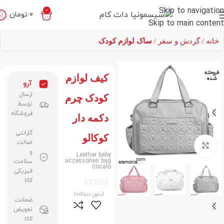
Skip to navigation
0
0
تومان
Skip to main content
خانه
گردش و سفر
ساک لوازم کودک
فروخته
کیف لوازم
شده
آرو
ارسال
کودک چرم
توسط
فروشگاه
دکمه دار
گارانتی
کوکالو
اصالت
برای بزرگنمایی کلیک کنید
و
Leather baby
accessories bag
سلامت
cocalo
فیزیکی
کالا





(بدون دیدگاه)
ضمانت
تعویض
کالا