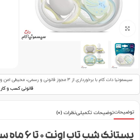
برای بزرگنمایی کلیک کنید
سیسمونیا دات کام با برخورداری از ۳ مجوز قانونی و رسمی، محیطی امن و قابل اعتماد برای خرید اینترنتی فراهم کرده است. با اطمینان خرید کنید!
قانونی کسب و کار ا
توضیحات
توضیحات تکمیلی
نظرات (0)
پستانک شب تاب اونت 0 تا 6 ماه ستاره دنباله‌دار SCF085/69