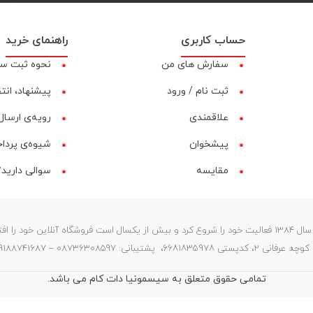
حساب کاربری
راهنمای خرید
سفارش های من
نحوه ثبت س
ثبت نام / ورود
پیشنهاد، انت
علاقمندی
رویه‌ی ارسال 
پیشخوان
شیوه‌ی پردا
مقایسه‌
سوالی دارید؟
فروشگاه سیسمونیا (ستارگان) در سال 1384 فعالیت خود را شروع کرد و بیش از یکسال است فروشگاه آنلای
087363 – 09188741687 – info@sismonia.com
تمامی حقوق متعلق به سیسمونیا دات کام می باشد.