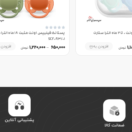





پستانک فیلیپس اونت 0 تا 2 ماه الترا ستارت
پستانک فیلیپس اونت مثبت 18
SCF093/01
افزودن به
افزودن 
1,220,000
–
650,000
1,
تومان
تومان
پشتیبانی آنلاین
ضمانت کالا