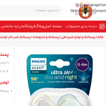
Skip to navigation
Skip to main content
صفحه‌ اصلی
وبلاگ
فروشگاه
درباره ما
تماس ب
دسته بندی محصولات
خانه
پستانک و لوازم شیردهی
پستانک و ملزومات
پستانک شب تاب اونت 0 تا 6 ماه ستاره دنباله‌دار SCF085/69
پستانک شب تاب
F085/69



توضی
پستانک شب تاب اون