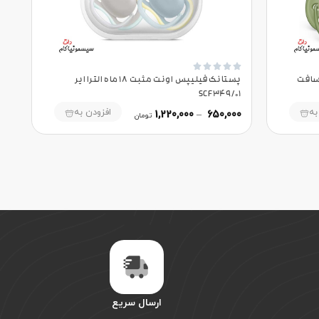





 ماه الترا سافت
پستانک فیلیپس اونت مثبت 18 ماه الترا ایر
SCF349/01
به
افزودن به
1,220,000
–
650,000
تومان
ارسال سریع