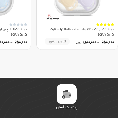










پستانک اونت 0 تا 2 ماه ultra start الترا ستارت
SCF075/05
SCF075/05
افزودن به
180,000
–
650,000
1,180,000
–
650,000
تومان
پرداخت آسان