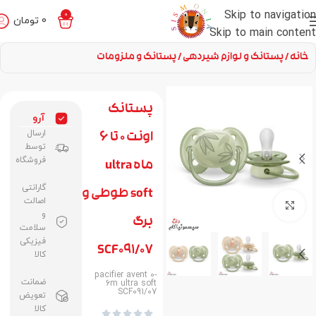
Skip to navigation
0
0
تومان
Skip to main content
خانه
پستانک و لوازم شیردهی
پستانک و ملزومات
پستانک
آرو
ارسال
اونت 0 تا 6
توسط
فروشگاه
ماه ultra
گارانتی
soft طوطی و
اصالت
برای بزرگنمایی کلیک کنید
و
برگ
سلامت
فیزیکی
SCF091/07
کالا
pacifier avent 0-
ضمانت
6m ultra soft
SCF091/07
تعویض
کالا




