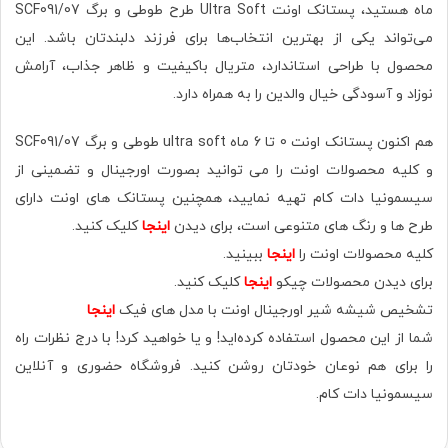
ماه هستید، پستانک اونت Ultra Soft طرح طوطی و برگ SCF091/07
می‌تواند یکی از بهترین انتخاب‌ها برای فرزند دلبندتان باشد. این
محصول با طراحی استاندارد، متریال باکیفیت و ظاهر جذاب، آرامش
نوزاد و آسودگی خیال والدین را به همراه دارد.
هم اکنون پستانک اونت 0 تا 6 ماه ultra soft طوطی و برگ SCF091/07
و کلیه محصولات اونت را می توانید بصورت اورجینال و تضمینی از
سیسمونیا دات کام تهیه نمایید، همچنین پستانک های اونت دارای
طرح ها و رنگ های متنوعی است، برای دیدن
اینجا
کلیک کنید.
کلیه محصولات اونت را
اینجا
ببینید.
برای دیدن محصولات چیکو
اینجا
کلیک کنید.
تشخیص شیشه شیر اورجینال اونت با مدل های فیک
اینجا
شما از این محصول استفاده کرده‌اید! و یا خواهید کرد! با درج نظرات راه
را برای هم نوعان خودتان روشن کنید. فروشگاه حضوری‌ و آنلاین
سیسمونیا دات کام.