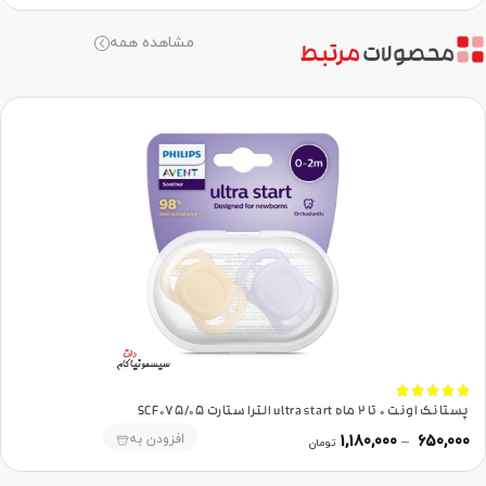
مشاهده همه
محصولات
مرتبط





پستانک اونت 0 تا 2 ماه ultra start الترا ستارت SCF075/05
افزودن به
1,180,000
–
650,000
تومان