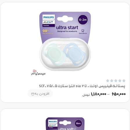





پستانک فیلیپس اونت 0 تا 2 ماه الترا ستارت SCF075/05
افزودن به
1,180,000
–
650,000
تومان