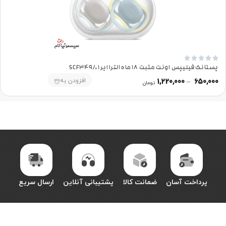





پستانک فیلیپس اونت مثبت 18 ماه الترا ایر SCF349/01
افزودن به
1,220,000
–
650,000
تومان
پرداخت آسان
ضمانت کالا
پشتیبانی آنلاین
ارسال سریع