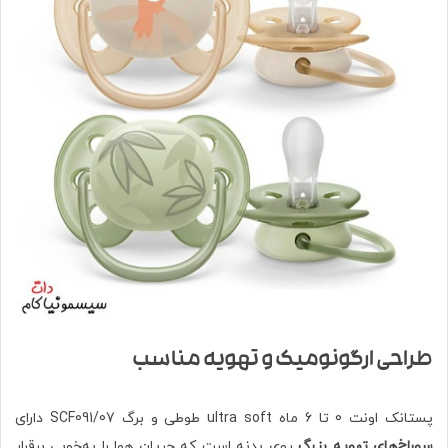
طراحی ارگونومیک و تهویه مناسب
پستانک اونت 0 تا 6 ماه ultra soft طوطی و برگ SCF091/07 دارای
سوراخ‌های تهویه بزرگ
روی بدنه است که جریان هوا را به‌خوبی برقرار