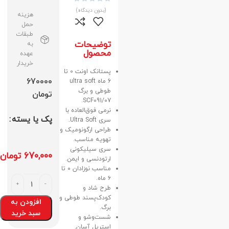
(بدون دیدگاه)
هزینه
حمل
طبقات
توضیحات
به
محصول
عهده
خریدار
پستانک اونت 0 تا
670000
6 ماه ultra soft
طوطی و برگ
تومان
SCF091/07.
نرمی فوق‌العاده با
پک یا یسته
سری Ultra Soft.
طراحی ارگونومیک و
تهویه مناسب.
سری سیلیکونی
670,000
تومان
ارتودنسی و ایمن.
مناسب نوزادان ۰ تا
۶ ماه.
طرح شاد و
کودک‌پسند طوطی و
افزودن به
برگ.
سبد خرید
شست‌وشو و
استریل آسان.