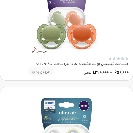





پستانک فیلیپس اونت مثبت 18 ماه الترا سافت SCF093/01
افزودن به
1,220,000
–
650,000
تومان