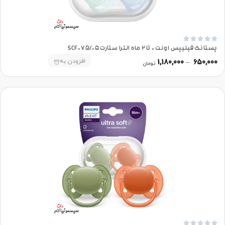





پستانک فیلیپس اونت 0 تا 2 ماه الترا ستارت SCF075/05
افزودن به
1,180,000
–
650,000
تومان




