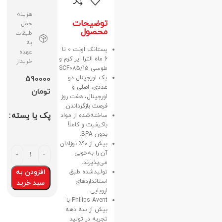
هزینه
توضیحات
حمل
محصول
طبقات
به
پستانک اونت 0 تا
عهده
6 ماه الترا ایر کرم و
خریدار
طوسی SCF085/15
پک اورجینال دو
590000
عددی، اصلی و
تومان
اورجینال، هفت روز
فرصت بازگرداندن.
پک یا یسته
ساخته‌شده از مواد
باکیفیت و کاملاً
بدون BPA.
بیش از ۹۰٪ نوزادان
آن را به‌خوبی
می‌پذیرند.
افزودن به
تولیدشده طبق
استانداردهای
سبد خرید
اروپایی.
Philips Avent با
بیش از سه دهه
تجربه در تولید