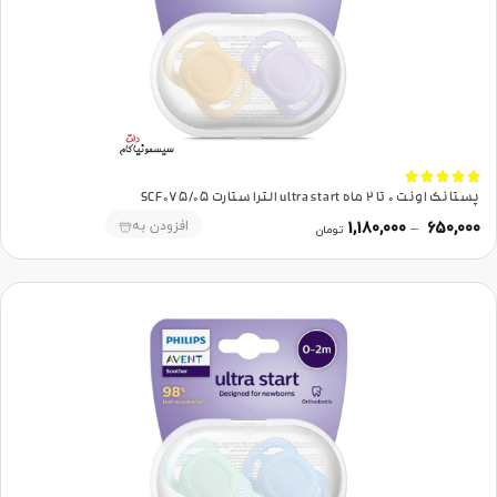





پستانک اونت 0 تا 2 ماه ultra start الترا ستارت SCF075/05
افزودن به
1,180,000
–
650,000
تومان