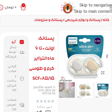
Skip to navigation
0
0
تومان
Skip to main content
خانه
پستانک و لوازم شیردهی
پستانک و ملزومات
پستانک
آرو
ارسال
اونت 0 تا 6
توسط
فروشگاه
ماه الترا ایر
گارانتی
کرم و طوسی
اصالت
برای بزرگنمایی کلیک کنید
و
SCF085/15
سلامت
فیزیکی
pacifier avent 6-
کالا
18m ultra air
SCF85/15
ضمانت





تعویض
(بدون دیدگاه)
کالا