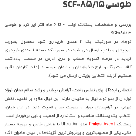
طوسی SCF085/15
بررسی و مشخصات پستانک اونت 0 تا 6 ماه الترا ایر کرم و طوسی
SCF085/15.
توجه: در صورتیکه پک ۲ عددی خریداری شود محصول بصورت
اورجیتال و پلمپ ارسال می شود، در صورتیکه بسته ۱ عددی خریداری
کردید در مرحله تسویه حساب و درج آدرس در قسمت یادداشت
کافیست رنگ و طرح دلخواهتان را برایمان بنویسید. (ما در کارمان دقیق
هستیم گزینه انتخابی برایتان ارسال می شود).
انتخابی ایده‌آل برای تنفس راحت، آرامش بیشتر و رشد سالم دهان نوزاد
نوزادان از بدو تولد نیاز به مکیدن دارند. این نیاز، علاوه بر تغذیه، نقش
مهمی در آرام‌سازی نوزاد و تقویت حس امنیت دارد. در این میان،
انتخاب یک پستانک مناسب و استاندارد از اهمیت بالایی برخوردار است.
پستانک
Philips Avent
مدل Ultra Air با طراحی خاص و تهویه بسیار
عالی، یکی از محبوب‌ترین و پرفروش‌ترین گزینه‌ها در میان مادران آگاه