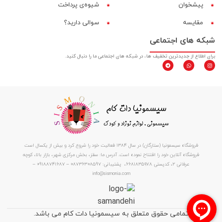
پیشخوان
شیوه‌ی پرداخت
مقایسه‌
سوالی دارید؟
شبکه های اجتماعی
برای اطلاع از جدیدترین تخفیف ها، در شبکه های اجتماعی ما را دنبال کنید.
فروشگاه سیسمونیا (ستارگان) در سال 1384 فعالیت خود را شروع کرد و بیش از یکسال است
فروشگاه آنلاین خود را افتتاح نموده است. آدرس ما: سقز، بخش مرکزی شهر، بازار بالا، کوچه
عرفانی ۲، کدپستی ۶۶۸۱۸۳۵۹۷۸، پشتیبانی: 08736308597 – 09188741687 –
info@sismonia.com
تمامی حقوق متعلق به سیسمونیا دات کام می باشد.