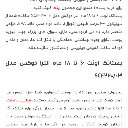
برای خرید بسته 1 عددی این محصول
اینجا
کلیک کنید.
پستانک اونت ۶ تا ۱۸ ماه الترا دوکس مدل SCF220/03 ساخته شده از
سیلیکون 100 درصد طبیعی (نچرال)، فاقد مواد مضر، فاقد BPA، طراحی
منحصر بفرد بادامی ارتودنسی، دارای سوراخ های بزرگ جهت تهویه
پوست، دارای جعبه بهداشتی، هماهنگی با شکل لثه ها، دهان و دندان
کودک، ساخت کمپانی فیلیپس اونت، کشور سازنده هلند.
پستانک اونت ۶ تا ۱۸ ماه الترا دوکس مدل
SCF220/03
محصولی منحصر بفرد که به پوست کوچولوی شما اجازه تنفس می
دهد، کودک شما با تنس راحت آرام می گیرد. پستانک
فیلیپس اونت
0 تا 6 ماه الترا دوکس دارای سوراخ های بسیار بزرگی برای خشک نگه
داشتن پوست کودکان است. دارای دارای دستگیره خوش دست برای
دستان کوچک کودکان. موجود در رنگ ها و طرح های مختلف