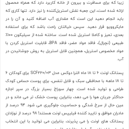
زیبا که برای مسافرت و بیرون از خانه کاربرد دارد که همراه محصول
ارائه شده است، این جعبه نقش استریل‌کننده را نیز دارد. تنها کاری که
باید انجام دهید این است که مقداری آب اضافه کنید و آن را در
مایکروویو قرار دهید. سپس خیالتان راحت باشد که برای استفاده
بعدی، تمیز و کاملا استریل شده است. ساخته شده از سیلیکون ۱۰۰٪
طبیعی (نچرال)، فاقد مواد مضر، فاقد BPA، قابلیت استریل کردن با
مواد مخصوص استریل، همچنین قابل استریل به روش جوشانیدن در
آب.
پستانک اونت ۶ تا ۱۸ ماه الترا دوکس مدل SCF220/03 برای کودکان 6
تا 18 ماهه با محافظی سبک و قابل تنفس، برای پوست حساس کودک
طراحی و تولید شده است. چهار سوراخ بسیار بزرگ در سپر اجازه
حداکثر جریان هوا را می دهد، بنابراین پوست خشک تر می ماند و در
عین حال از سرخ شدگی و حساسیت جلوگیری می شود. 94 درصد از
مادران موافق و تایید کننده فیلیپس اونت هستند! 98 درصد از نوزادان
پستانک های اونت را می پذیرند، بنابراین می توانید با این انتخاب