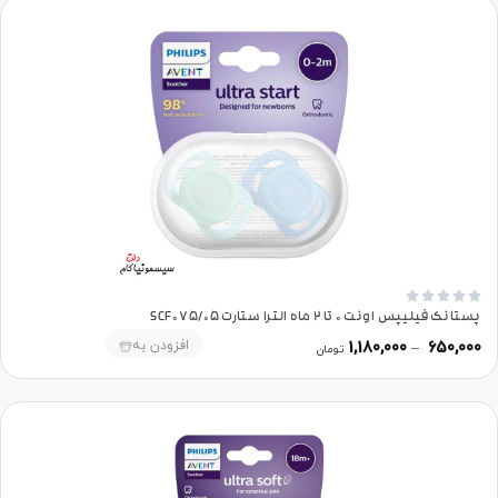





پستانک فیلیپس اونت 0 تا 2 ماه الترا ستارت SCF075/05
افزودن به
1,180,000
–
650,000
تومان