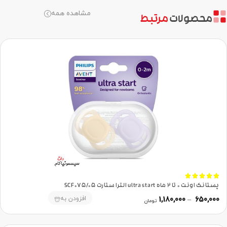
مشاهده همه
محصولات
مرتبط





پستانک اونت 0 تا 2 ماه ultra start الترا ستارت SCF075/05
افزودن به
1,180,000
–
650,000
تومان