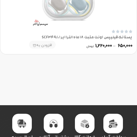





پستانک فیلیپس اونت مثبت 18 ماه الترا ایر SCF349/01
افزودن به
1,220,000
–
650,000
تومان