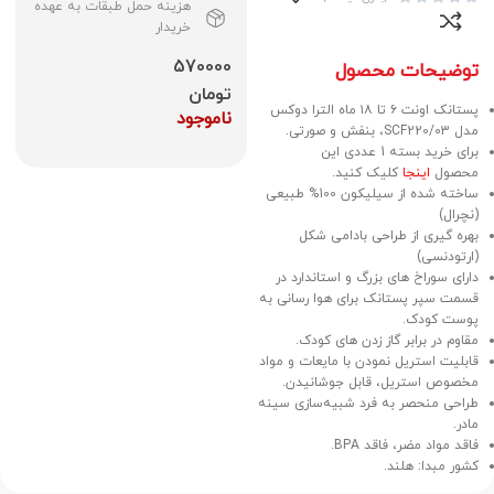
هزینه حمل طبقات به عهده
خریدار
570000
توضیحات محصول
تومان
پستانک اونت ۶ تا ۱۸ ماه الترا دوکس
ناموجود
مدل SCF220/03، بنفش و صورتی.
برای خرید بسته 1 عددی این
محصول
اینجا
کلیک کنید.
ساخته شده از سیلیکون 100% طبیعی
(نچرال)
بهره گیری از طراحی بادامی شکل
(ارتودنسی)
دارای سوراخ های بزرگ و استاندارد در
قسمت سپر پستانک برای هوا رسانی به
پوست کودک.
مقاوم در برابر گاز زدن های کودک.
قابلیت استریل نمودن با مایعات و مواد
مخصوص استریل، قابل جوشانیدن.
طراحی منحصر به فرد شبیه‌سازی سینه
مادر.
فاقد مواد مضر، فاقد BPA.
کشور مبدا: هلند.