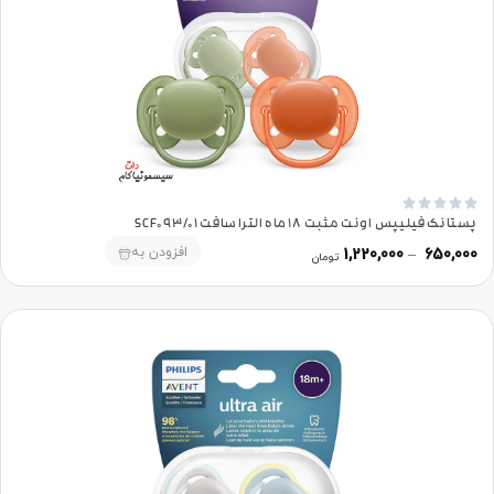





پستانک فیلیپس اونت مثبت 18 ماه الترا سافت SCF093/01
افزودن به
1,220,000
–
650,000
تومان