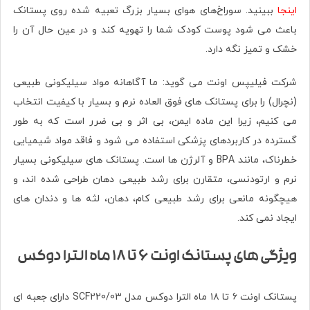
اینجا
ببینید. سوراخ‌های هوای بسیار بزرگ تعبیه شده روی پستانک
باعث می شود پوست کودک شما را تهویه کند و در عین حال آن را
خشک و تمیز نگه دارد.
شرکت فیلیپس اونت می گوید: ما آگاهانه مواد سیلیکونی طبیعی
(نچرال) را برای پستانک های فوق العاده نرم و بسیار با کیفیت انتخاب
می کنیم، زیرا این ماده ایمن، بی اثر و بی ضرر است که به طور
گسترده در کاربردهای پزشکی استفاده می شود و فاقد مواد شیمیایی
خطرناک، مانند BPA و آلرژن ها است. پستانک های سیلیکونی بسیار
نرم و ارتودنسی، متقارن برای رشد طبیعی دهان طراحی شده اند، و
هیچگونه مانعی برای رشد طبیعی کام، دهان، لثه ها و دندان های
ایجاد نمی کند.
ویژگی های پستانک اونت ۶ تا ۱۸ ماه الترا دوکس
پستانک اونت ۶ تا ۱۸ ماه الترا دوکس مدل SCF220/03 دارای جعبه ای