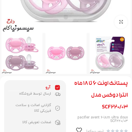
برای بزرگنمایی کلیک کنید
پستانک اونت ۶ تا ۱۸ ماه
آرو
ارسال توسط فروشگاه
الترا دوکس مدل
گارانتی اصالت و سلامت
SCF220/03
فیزیکی کالا
pacifier avent 6-18m ultra doux
SCF220/03
ضمانت تعویض کالا





(بدون دیدگاه)