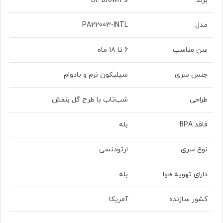
برند
Dr. Brown’s
مدل
PA22003-INTL
سن مناسب
6 تا 18 ماه
جنس سری
سیلیکون نرم و بادوام
طراحی
شب‌تاب با طرح گل بنفش
فاقد BPA
بله
نوع سری
ارتودنسی
دارای تهویه هوا
بله
کشور سازنده
آمریکا