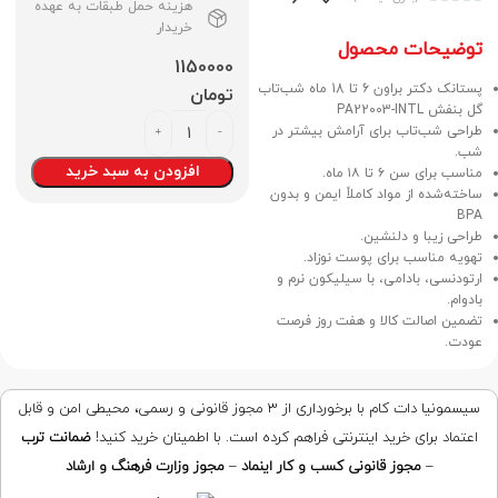
هزینه حمل طبقات به عهده
خریدار
توضیحات محصول
1150000
پستانک دکتر براون 6 تا 18 ماه شب‌تاب
تومان
گل بنفش PA22003-INTL
طراحی شب‌تاب برای آرامش بیشتر در
شب.
افزودن به سبد خرید
مناسب برای سن ۶ تا ۱۸ ماه.
ساخته‌شده از مواد کاملاً ایمن و بدون
BPA
طراحی زیبا و دلنشین.
تهویه مناسب برای پوست نوزاد.
ارتودنسی، بادامی، با سیلیکون نرم و
بادوام.
تضمین اصالت کالا و هفت روز فرصت
عودت.
سیسمونیا دات کام با برخورداری از ۳ مجوز قانونی و رسمی، محیطی امن و قابل
اعتماد برای خرید اینترنتی فراهم کرده است. با اطمینان خرید کنید!
ضمانت ترب
–
مجوز قانونی کسب و کار اینماد
–
مجوز وزارت فرهنگ و ارشاد