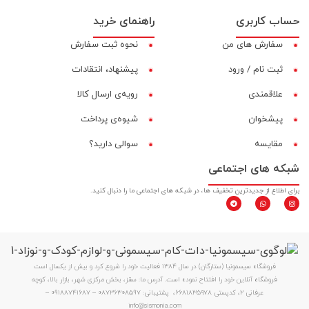
حساب کاربری
راهنمای خرید
سفارش های من
نحوه ثبت سفارش
ثبت نام / ورود
پیشنهاد، انتقادات
علاقمندی
رویه‌ی ارسال کالا
پیشخوان
شیوه‌ی پرداخت
مقایسه‌
سوالی دارید؟
شبکه های اجتماعی
برای اطلاع از جدیدترین تخفیف ها، در شبکه های اجتماعی ما را دنبال کنید.
فروشگاه سیسمونیا (ستارگان) در سال 1384 فعالیت خود را شروع کرد و بیش از یکسال است
فروشگاه آنلاین خود را افتتاح نموده است. آدرس ما: سقز، بخش مرکزی شهر، بازار بالا، کوچه
عرفانی ۲، کدپستی ۶۶۸۱۸۳۵۹۷۸، پشتیبانی: 08736308597 – 09188741687 –
info@sismonia.com