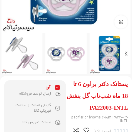
برای بزرگنمایی کلیک کنید
پستانک دکتر براون 6 تا
آرو
ارسال توسط فروشگاه
18 ماه شب‌تاب گل بنفش
گارانتی اصالت و سلامت
PA22003-INTL
فیزیکی کالا
pacifier dr browns 6-18m PA22003-
INTL
ضمانت تعویض کالا





(بدون دیدگاه)