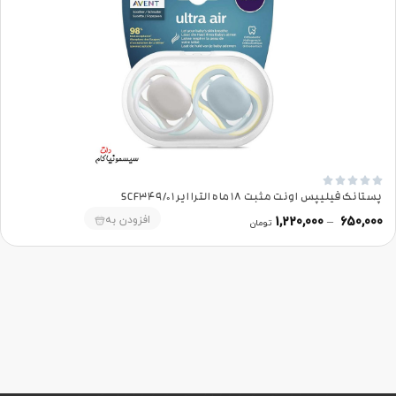





پستانک فیلیپس اونت مثبت 18 ماه الترا ایر SCF349/01
افزودن به
1,220,000
–
650,000
تومان