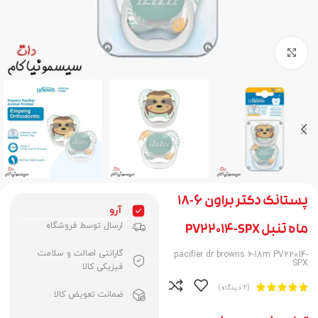
برای بزرگنمایی کلیک کنید
پستانک دکتر براون 6-18
آرو
ارسال توسط فروشگاه
ماه تنبل PV22014-SPX
گارانتی اصالت و سلامت
pacifier dr browns 6-18m PV22014-
SPX
فیزیکی کالا





(2 دیدگاه)
ضمانت تعویض کالا