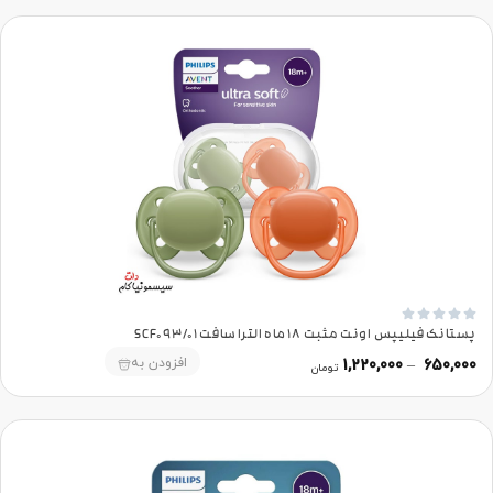





پستانک فیلیپس اونت مثبت 18 ماه الترا سافت SCF093/01
افزودن به
1,220,000
–
650,000
تومان