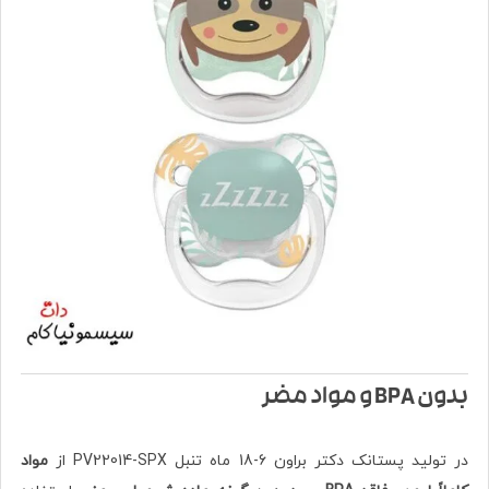
بدون BPA و مواد مضر
در تولید پستانک دکتر براون 6-18 ماه تنبل PV22014-SPX از
مواد