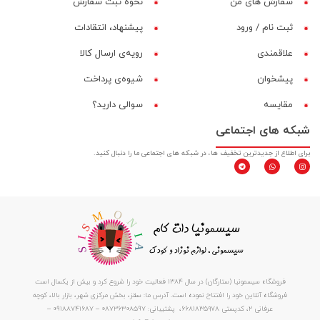
سفارش های من
نحوه ثبت سفارش
ثبت نام / ورود
پیشنهاد، انتقادات
علاقمندی
رویه‌ی ارسال کالا
پیشخوان
شیوه‌ی پرداخت
مقایسه‌
سوالی دارید؟
شبکه های اجتماعی
برای اطلاع از جدیدترین تخفیف ها، در شبکه های اجتماعی ما را دنبال کنید.
فروشگاه سیسمونیا (ستارگان) در سال 1384 فعالیت خود را شروع کرد و بیش از یکسال است
فروشگاه آنلاین خود را افتتاح نموده است. آدرس ما: سقز، بخش مرکزی شهر، بازار بالا، کوچه
عرفانی ۲، کدپستی ۶۶۸۱۸۳۵۹۷۸، پشتیبانی: 08736308597 – 09188741687 –