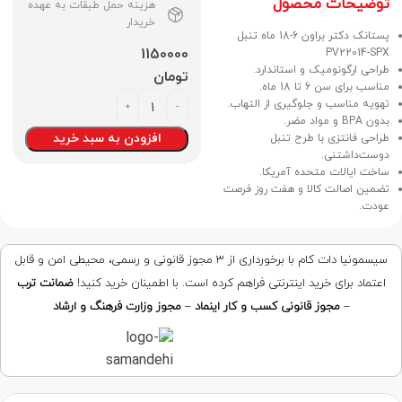
توضیحات محصول
هزینه حمل طبقات به عهده
خریدار
پستانک دکتر براون 6-18 ماه تنبل
1150000
PV22014-SPX
طراحی ارگونومیک و استاندارد.
تومان
مناسب برای سن 6 تا 18 ماه.
تهویه مناسب و جلوگیری از التهاب.
بدون BPA و مواد مضر.
افزودن به سبد خرید
طراحی فانتزی با طرح تنبل
دوست‌داشتنی.
ساخت ایالات متحده آمریکا.
تضمین اصالت کالا و هفت روز فرصت
عودت.
سیسمونیا دات کام با برخورداری از ۳ مجوز قانونی و رسمی، محیطی امن و قابل
اعتماد برای خرید اینترنتی فراهم کرده است. با اطمینان خرید کنید!
ضمانت ترب
–
مجوز قانونی کسب و کار اینماد
–
مجوز وزارت فرهنگ و ارشاد