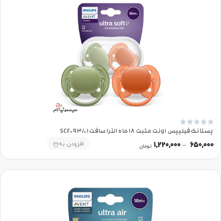





پستانک فیلیپس اونت مثبت 18 ماه الترا سافت SCF093/01
افزودن به
1,220,000
–
650,000
تومان