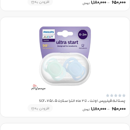
افزودن به
1,180,000
–
650,000
تومان





پستانک فیلیپس اونت 0 تا 2 ماه الترا ستارت SCF075/05
افزودن به
1,180,000
–
650,000
تومان