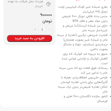
هزینه حمل طبقات به عهده
خریدار
بطری شیشه شیر کودک فیلیپس اونت
نچرال ۱۲۵ میلی‌لیتر.
900000
جنس بدنه طلقی نچرال ۱۰۰٪ طبیعی
تومان
بدون مواد مضر و فاقد BPA
دارای سر شیشه (پستانک) عریض و
شبیه‌ساز سینه مادر.
قابلیت شیردهی ترکیبی (تغذیه‌ از سینه
افزودن به سبد خرید
مادر و شیشه شیر بصورت همزمان)
درجه‌بندی استاندارد، خوانا و ماندگار
بصورت دائمی.
مجهز به
دریچه ضد کولیک که برای
کاهش کولیک و ناراحتی طراحی شده
است.
پستانک فوق العاده نرم که حس سینه
مادر را تداعی می کند.
طراحی مارپیچی انعطاف‌پذیر، همراه با
گلبرگ‌هایی براي راحتی تغذیه کودمان.
امکان تغذیه طبیعی‌تر بدون ترک سینه
مادر.
کشور سازنده انگلستان ۱۰۰٪ اصلی و
اورجينال.