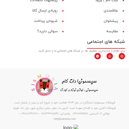
ثبت نام / ورود
پیشنهاد، انتقادات
علاقمندی
رویه‌ی ارسال کالا
پیشخوان
شیوه‌ی پرداخت
مقایسه‌
سوالی دارید؟
شبکه های اجتماعی
برای اطلاع از جدیدترین تخفیف ها، در شبکه های اجتماعی ما را دنبال کنید.
فروشگاه سیسمونیا (ستارگان) در سال 1384 فعالیت خود را شروع کرد و بیش از یکسال است
فروشگاه آنلاین خود را افتتاح نموده است. آدرس ما: سقز، بخش مرکزی شهر، بازار بالا، کوچه
عرفانی ۲، کدپستی ۶۶۸۱۸۳۵۹۷۸، پشتیبانی: 08736308597 – 09188741687 –
info@sismonia.com