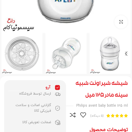
برای بزرگنمایی کلیک کنید
شیشه شیر اونت شبیه
آرو
ارسال توسط فروشگاه
سینه مادر 125 میل
گارانتی اصالت و سلامت
Philips avent baby bottle 125 ml
فیزیکی کالا





(5 دیدگاه)
ضمانت تعویض کالا
توضیحات محصول