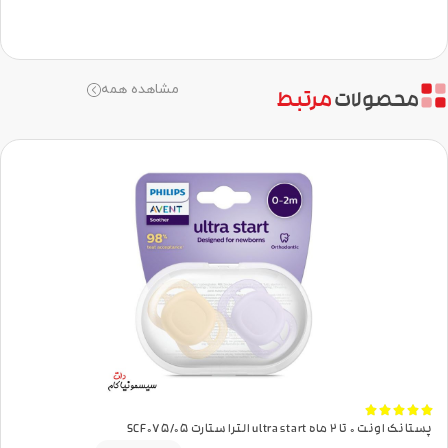
مشاهده همه
محصولات
مرتبط





پستانک اونت 0 تا 2 ماه ultra start الترا ستارت SCF075/05