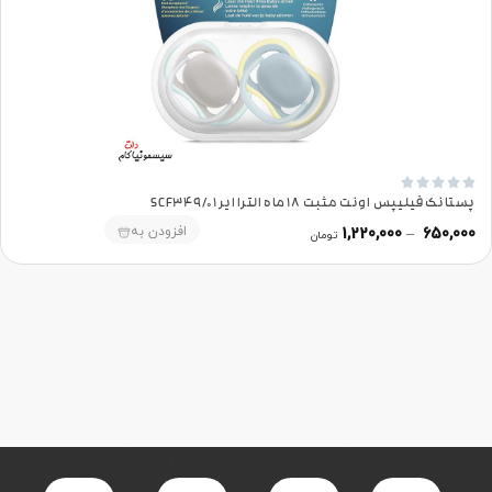





پستانک فیلیپس اونت مثبت 18 ماه الترا ایر SCF349/01
افزودن به
1,220,000
–
650,000
تومان