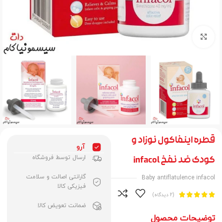
برای بزرگنمایی کلیک کنید
قطره اینفاکول نوزاد و
آرو
ارسال توسط فروشگاه
کودک ضد نفخ infacol
گارانتی اصالت و سلامت
Baby antiflatulence infacol
فیزیکی کالا





(2 دیدگاه)
ضمانت تعویض کالا
توضیحات محصول