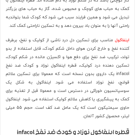
گاز کوچکی باشد که در شکم نوزاد به دام افتاده اند. قطره اینفاکول با
کمک به حباب های کوچک و محبوس شده، گاز به حباب های بزرگتر
تبدیل می شود و همین فرایند سبب می شود که کودک شما بتواندبه
راحتی آنها را به عنوان باد بیرون دهد و به تسکین ناراحتی کمک کند.
اینفاکول
مناسب برای تسکین دل درد ناشی از کولیک و نفخ، برطرف
کننده نفخ و خارج کردن هوای داخل شکم کودک، قابل استفاده از بدو
تولد، ترکیب ضد نفخ برای دفع هوا و اکسیژن مانده در شکم کودک،
تسکین دهنده درد کولیک، قطره اینفاکول نوزاد و کودک ضد نفخ
infacol یک داروی بدون نسخه است که معمولا برای تسکین علائم
قولنج، نفخ نوزاد استفاده می شود. اینفاکول به شکل یک
سوسپانسیون خوراکی در دسترس است و معمولا قبل از تغذیه برای
کمک به پیشگیری یا کاهش علائم کولیک استفاده می شود. اینفاکول
حاوی سیمتیکون است که یک عامل ضد کف است. حجم 55 میلی
لیتر، محصول کشور آلمان.
قطره اینفاکول نوزاد و کودک ضد نفخ infacol