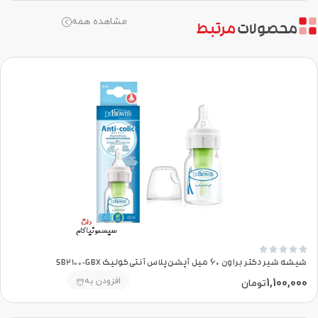
مشاهده همه
محصولات
مرتبط





شیشه شیر دکتر براون 60 میل آپشن‌پلاس آنتی‌کولیک SB2100-GBX
1,100,000
افزودن به
تومان