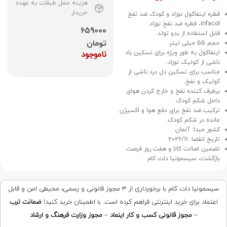
هزینه حمل طبقات به عهده
خریدار
قطره اینفاکول نوزاد و کودک ضد نفخ
infacol، قطره ضد نفخ نوزاد.
659000
قابل استفاده از بدو تولد.
تومان
حجم 55 میلی لیتر.
اینفاکول به طور ویژه برای تسکین باد
ناموجود
ناشی از کولیک نوزاد.
مناسب برای تسکین دل درد ناشی از
کولیک و نفخ.
برطرف کننده نفخ و خارج کردن هوای
داخل شکم کودک.
ترکیب ضد نفخ برای دفع هوا و اکسیژن
مانده در شکم کودک.
کشور مبدا: آلمان
تاریخ انقضا: 2026/11
تضمین اصالت کالا و هفت روز فرصت
بازگشت، سیسمونیا دات کام
سیسمونیا دات کام با برخورداری از ۳ مجوز قانونی و رسمی، محیطی امن و قابل
اعتماد برای خرید اینترنتی فراهم کرده است. با اطمینان خرید کنید!
ضمانت ترب
–
مجوز قانونی کسب و کار اینماد
–
مجوز وزارت فرهنگ و ارشاد