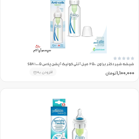





شیشه شیر دکتر براون 250 میل آنتی‌کولیک آپشن‌پلاس SB81005
1,100,000
افزودن به
تومان