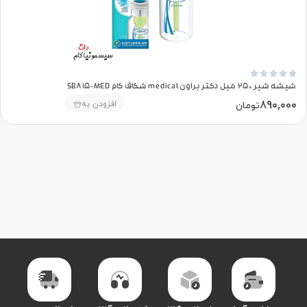





شیشه شیر 250 میل دکتر براون medical شکاف کام SB815-MED
890,000
افزودن به
تومان