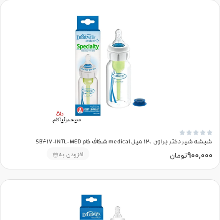





شیشه شیر دکتر براون 120 میل medical شکاف کام SB417-INTL-MED
900,000
افزودن به
تومان