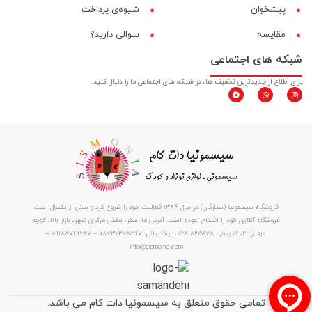
پیشخوان
شیوه‌ی پرداخت
مقایسه‌
سوالی دارید؟
شبکه های اجتماعی
برای اطلاع از جدیدترین تخفیف ها، در شبکه های اجتماعی ما را دنبال کنید.
فروشگاه سیسمونیا (ستارگان) در سال 1384 فعالیت خود را شروع کرد و بیش از یکسال است
فروشگاه آنلاین خود را افتتاح نموده است. آدرس ما: سقز، بخش مرکزی شهر، بازار بالا، کوچه
عرفانی ۲، کدپستی ۶۶۸۱۸۳۵۹۷۸، پشتیبانی: 08736308597 – 09188741687 –
info@sismonia.com
تمامی حقوق متعلق به سیسمونیا دات کام می باشد.