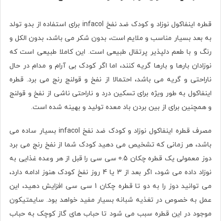
قطره اینفاکول نوزاد و کودک ضد نفخ infacol برای استفاده از بدو تولد
به بعد بسیار مناسب و ملایم است، بدون شکر می باشد، بدون الکل و
رنگ و با طعم دلپذیر پرتقال طبیعی است. این کاملا طبیعی است که
نوزادان بارها و بارها گریه کنند، اما اگر کودک بی آرام و مدام در حال
ناراحتی و گریه می باشد، احتمالا از نفخ و قولنج رنج می برد. قطره
اینفاکول به طور ویژه برای تسکین درد و ناراحتی ناشی از نفخ و قولنج
و همچنین برای از بین بردن باد معده تولید و بهینه شده است.
مصرف قطره اینفاکول نوزاد و کودک ضد نفخ infacol بسیار ساده می
باشد، هر زمانی که تشخیص می دهید کودک شما از نفخ رنج می برد
دوز معمولی یک قطره چکان 0.5 سی سی را قبل از هر وعده غذایی به
نوزاد داده می شود، اگر بعد از 3 یا 4 روز نفخ کودک هنوز ادامه دارد،
می توانید دوز را به دو تا قطره چکان 1 سی سی افزایش‌ دهید، این
عمل به خصوص در تغذيه شبانه بسیار مفید خواهد بود. سایمتیکون
موجود در این قطره سبب می شود تا حباب های گاز کوچک به حباب