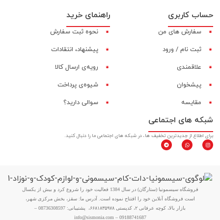
حساب کاربری
راهنمای خرید
سفارش های من
نحوه ثبت سفارش
ثبت نام / ورود
پیشنهاد، انتقادات
علاقمندی
رویه‌ی ارسال کالا
پیشخوان
شیوه‌ی پرداخت
مقایسه‌
سوالی دارید؟
شبکه های اجتماعی
برای اطلاع از جدیدترین تخفیف ها، در شبکه های اجتماعی ما را دنبال کنید.
فروشگاه سیسمونیا (ستارگان) در سال 1384 فعالیت خود را شروع کرد و بیش از یکسال
است فروشگاه آنلاین خود را افتتاح نموده است. آدرس ما: سقز، بخش مرکزی شهر،
بازار بالا، کوچه عرفانی ۲، کدپستی ۶۶۸۱۸۳۵۹۷۸، پشتیبانی: 08736308597 –
09188741687 – info@sismonia.com