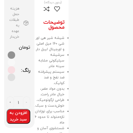
(بدون دیدگاه)
هزینه
حمل
طبقات
توضیحات
به
محصول
عهده
خریدار
شیشه شیر هی اور
شی 160 میل اصلی
تومان
و اورجینال لیبل دار.
سرشیشه
سیلیکونی مشابه
سینه مادر.
رنگ
سیستم پیشرفته
ضد نفخ و ضد
کولیک.
بدون مواد مضر،
خیال مادر راحت.
طراحی ارگونومیک،
خوش‌دست و سبک.
مناسب برای نوزادان
افزودن به
تازه‌متولد تا حدود ۶
سبد خرید
ماه.
شستشوی آسان و