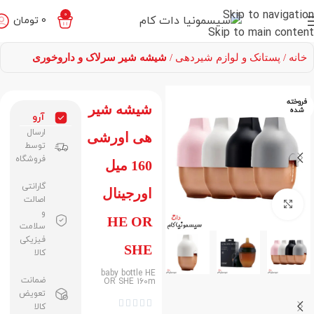
Skip to navigation
0
0
تومان
Skip to main content
خانه
پستانک و لوازم شیردهی
شیشه شیر سرلاک و داروخوری
فروخته
شیشه شیر
شده
آرو
ارسال
هی اورشی
توسط
فروشگاه
160 میل
گارانتی
اورجینال
اصالت
برای بزرگنمایی کلیک کنید
و
HE OR
سلامت
فیزیکی
SHE
کالا
baby bottle HE
ضمانت
OR SHE 160m
تعویض





کالا