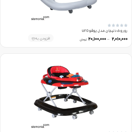





روروک دلیجان مدل یوفو UFO
افزودن به
20,100,000
–
2,010,000
تومان