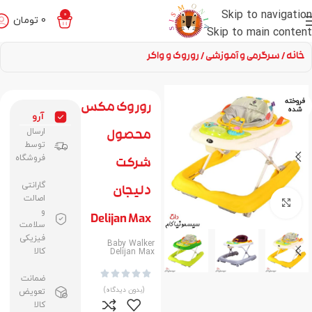
Skip to navigation
0
0
تومان
Skip to main content
خانه
سرگرمی‌ و آموزشی
روروک و واکر
فروخته
روروک مکس
شده
آرو
ارسال
محصول
توسط
فروشگاه
شرکت
گارانتی
دلیجان
اصالت
برای بزرگنمایی کلیک کنید
و
Delijan Max
سلامت
فیزیکی
Baby Walker
کالا
Delijan Max





ضمانت
(بدون دیدگاه)
تعویض
کالا