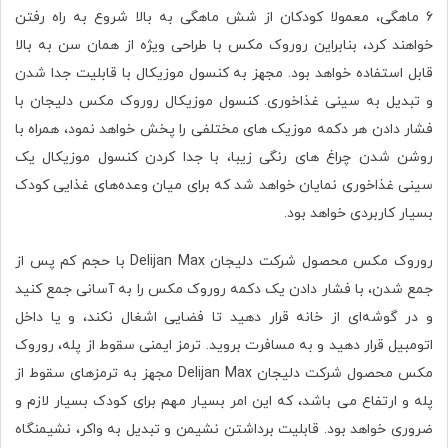
6 ماهگی، معمولا کودکان از شش ماهگی به بالا شروع به راه رفتن
خواهند‌ کرد، بنابراين روروک مکس با طراحی ویژه از همان سن به بالا
قابل‌ استفاده خواهد بود. مجهز به کنسول موزیکال با قابلیت جدا شدن
و تبدیل به سینی غذاخوری. کنسول موزیکال روروک مکس دلیجان با
فشار دادن هر دکمه موزیک های مختلفی را پخش خواهد نمود، همراه با
روشن شدن چراغ های رنگی زیبا، با جدا کردن کنسول موزیکال یک
سینی غذاخوری نمایان خواهد شد که برای میان وعده‌های غذایی کودک
بسیار کاربردی خواهد بود.
روروک مکس محصول شرکت دلیجان Delijan Max با حجم کم پس از
جمع شدن، با فشار دادن یک دکمه روروک مکس را به آسانی جمع کنید
و در گوشه‌ای از خانه قرار دهید تا فضایی اشغال نکند، و یا داخل
اتومبیل قرار دهید و به مسافرت بروید. ترمز ایمنی سقوط از پله، روروک
مکس محصول شرکت دلیجان Delijan Max مجهز به ترمزهای سقوط‌ از
پله و ارتفاع‌ می باشد، که این امر بسیار مهم برای کودک بسیار لازم و
ضروری خواهد بود. قابلیت برداشتن نشیمن و تبدیل به واکر، نشیمنگاه