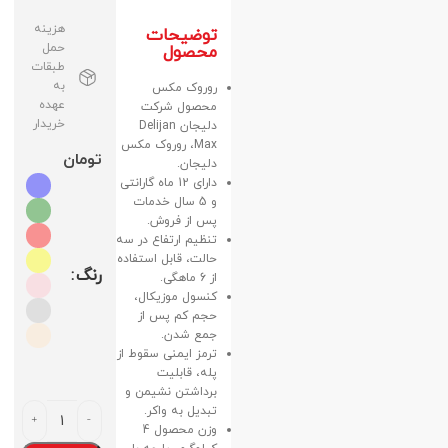
هزینه
توضیحات
حمل
محصول
طبقات
به
روروک مکس
عهده
محصول شرکت
خریدار
دلیجان Delijan
Max، روروک مکس
تومان
دلیجان.
دارای 12 ماه گارانتی
و 5 سال خدمات
پس از فروش.
تنظیم ارتفاع در سه
حالت، قابل استفاده
رنگ
از 6 ماهگی.
کنسول موزیکال،
حجم کم پس از
جمع شدن.
ترمز ایمنی سقوط از
پله، قابلیت
برداشتن نشیمن و
تبدیل به واکر.
وزن محصول 4