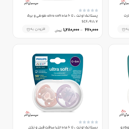





u الترا ستارت
پستانک اونت 0 تا 6 ماه ultra soft طوطی و برگ
SCF091/07
به
افزودن به
1,280,000
–
670,000
تومان





و آووکادو
پستانک اونت 0 تا 6 ماه الترا سافت فیل و نخل