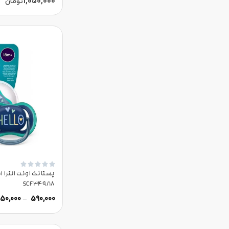
1,050,000
تومان





SCF349/18
050,000
–
590,000