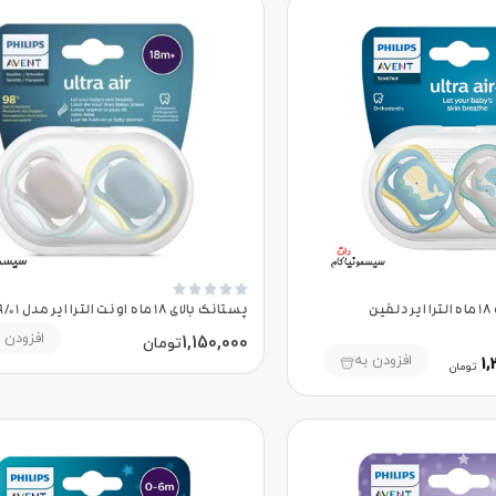





پستانک اونت مثبت 18 ماه الترا ایر دلفین
پستانک بالای 18 ماه اونت الترا ایر مدل SCF349/01
افزودن 
1,150,000
تومان
افزودن به
1,
تومان