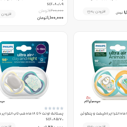
SCF080/09
1,200,000
تومان
افزودن به
1
تومان
افزودن 
1,100,000
تومان





پستانک اونت ۶ تا ۱۸ ماه الترا ایر لاکپشت و پنگوئن
پستانک اونت 6 تا 18 ماه شب تاب الترا 
SCF085/70
افزودن به
افزودن 