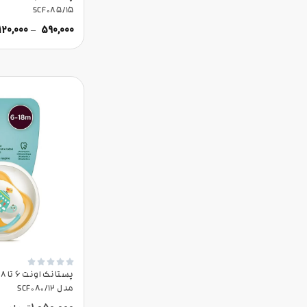
SCF085/15
,120,000
–
590,000





مدل SCF080/12