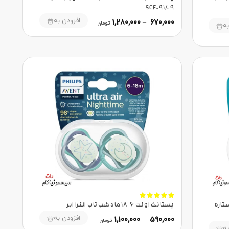
SCF091/09
افزودن به
1,280,000
–
670,000
تومان
به





ایر ستاره
پستانک اونت 6-18 ماه شب تاب الترا ایر
افزودن به
1,100,000
–
590,000
تومان
به