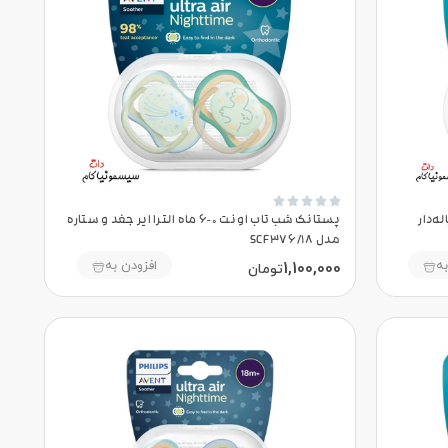





ره دنباله‌دار
پستانک شب تاب اونت 0-6 ماه الترا ایر جغد و ستاره
مدل SCF376/18
به
افزودن به
1,100,000
تومان