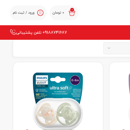
0
0
تومان
ورود / ثبت نام
09188741687 تلفن پشتیبانی