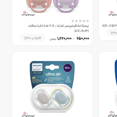





پستانک فیلیپس اونت 0 تا 6 ماه الترا سافت
SCF091/31
به
افزودن به
1,220,000
–
650,000
تومان