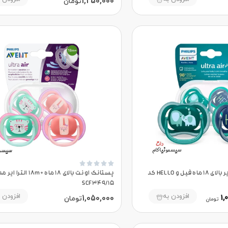
1,250,000
تومان





پستانک اونت الترا ایر بالای 18 ماه فیل و HELLO کد
پستانک اونت بالای 18 ماه +18m الترا 
SCF349/15
افزودن به
افزودن 
1,050,000
1,
تومان
تومان