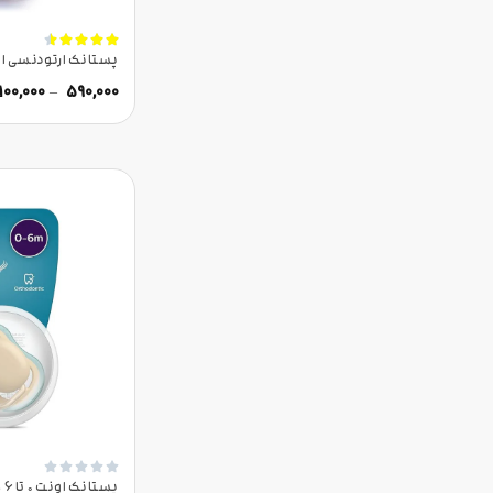





پستانک ارتودنسی اونت 0 تا 6 ماه بادامی 
,100,000
–
590,000





پس