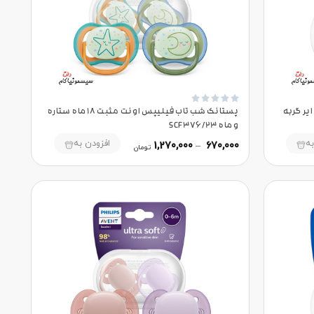





1+ ماه الترا ایر گربه
پستانک شب تاب فیلیپس اونت مثبت 18 ماه ستاره
و ماه SCF376/23
به
افزودن به
1,270,000
–
670,000
تومان