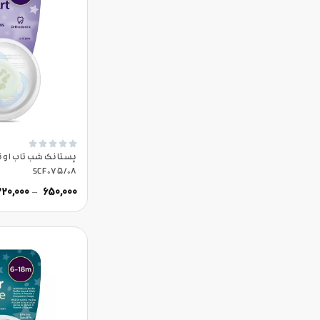





SCF075/08
220,000
–
650,000