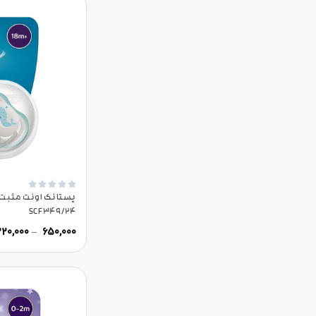





SCF349/24
220,000
–
650,000