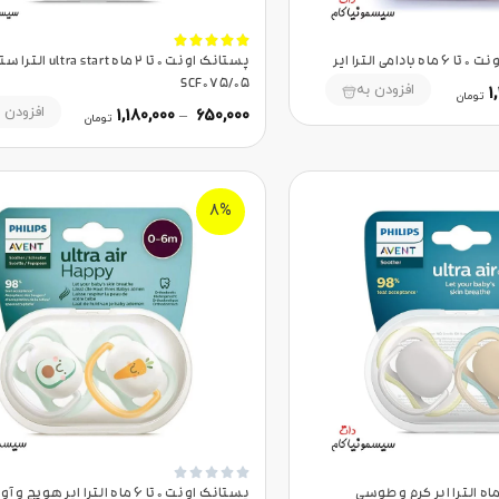





الترا ایر
پستانک اونت 0 تا 2 ماه ltra start
SCF075/05
افزودن به
1
تومان
افزودن 
1,180,000
–
650,000
تومان
8%





تانک اونت 0 تا 6 ماه الترا ایر کرم و طوسی
پستانک اونت 0 تا 6 ماه الترا ایر هویج 