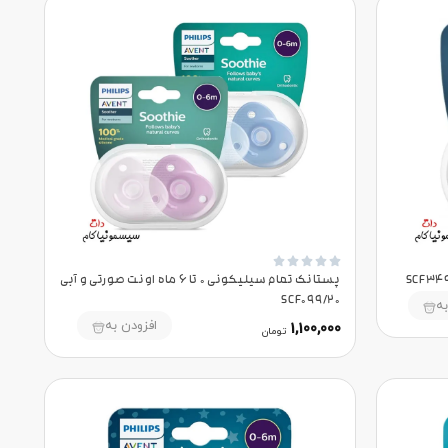





پستانک تمام سیلیکونی 0 تا 6 ماه اونت صورتی و آبی
SCF099/20
به
افزودن به
1,100,000
تومان