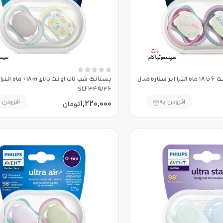





پستانک شب تاب اونت ۶ تا ۱۸ ماه الترا ایر ستاره مدل
پستانک شب تاب اونت بالای 8m
SCF349/26
افزودن به
افزودن 
1,220,000
تومان