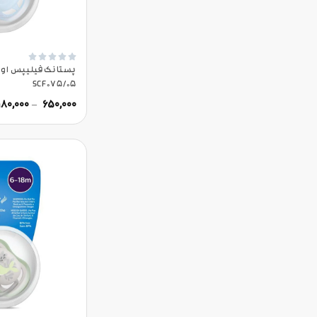





SCF075/05
180,000
–
650,000