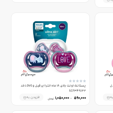





ایر مدل
پستانک اونت بالای 18 ماه الترا ایر فیل و LOVE کد
SCF349/22
به
افزودن به
1,050,000
–
590,000
تومان