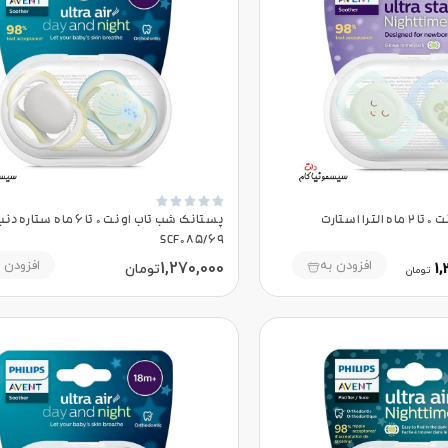





پستانک شب تاب اونت 0 تا 2 ماه الترا استارت
پستانک شب تاب اونت 0 تا 6 ماه ستا
SCF085/69
افزودن به
افزودن 
1,270,000
1,
تومان
تومان