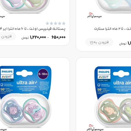





پستانک فیلیپس اونت 0 تا 2 ماه الترا ستارت
پستانک فیلیپس اونت 0 تا 6 ماه الترا ایر SCF085/24
افزودن 
1,220,000
–
650,000
تومان
افزودن به
1,
تومان